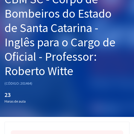
Pós
Bombeiros do Estado
Graduação
de Santa Catarina -
OAB
Inglês para o Cargo de
Mentorias
Oficial - Professor:
Questões grátis
Roberto Witte
Conteúdo gratuito
(CÓDIGO: 201464)
Blog
23
Aprovados
Horas de aula
Atendimento