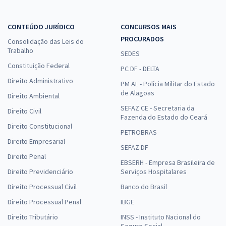
CONTEÚDO JURÍDICO
CONCURSOS MAIS
PROCURADOS
Consolidação das Leis do
Trabalho
SEDES
Constituição Federal
PC DF - DELTA
Direito Administrativo
PM AL - Polícia Militar do Estado
de Alagoas
Direito Ambiental
SEFAZ CE - Secretaria da
Direito Civil
Fazenda do Estado do Ceará
Direito Constitucional
PETROBRAS
Direito Empresarial
SEFAZ DF
Direito Penal
EBSERH - Empresa Brasileira de
Direito Previdenciário
Serviços Hospitalares
Direito Processual Civil
Banco do Brasil
Direito Processual Penal
IBGE
Direito Tributário
INSS - Instituto Nacional do
Seguro Social