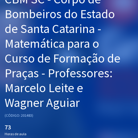
Pós
Bombeiros do Estado
Graduação
de Santa Catarina -
OAB
Matemática para o
Mentorias
Curso de Formação de
Questões grátis
Praças - Professores:
Conteúdo gratuito
Marcelo Leite e
Blog
Wagner Aguiar
Aprovados
(CÓDIGO: 201483)
Atendimento
73
Horas de aula