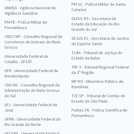
PM SC - Polícia Militar de Santa
ANVISA - Agência Nacional de
Catarina
Vigilância Sanitária
SEDUC RS - Secretaria de
PM PE - Polícia Militar de
Estado da Educação do Rio
Pernambuco
Grande do Sul
CRECI MT - Conselho Regional de
SEJUS ES - Secretaria da Justiça
Corretores de Imóveis do Mato
do Espírito Santo
Grosso
TJ BA - Tribunal de Justiça do
Universidade Federal de
Estado da Bahia
Catalão - UFCAT
TRF 3 - Tribunal Regional Federal
UFR - Universidade Federal de
da 3ª Região
Rondonópolis
MP RO - Ministério Público de
CRA MS - Conselho Regional de
Rondônia
Administração do Mato Grosso
do Sul
TCE SP - Tribunal de Contas do
Estado de São Paulo
UFJ - Universidade Federal de
Jataí
Politec PE - Polícia Científica de
Pernambuco
UFRN - Universidade Federal do
Rio Grande do Norte
UFCSPA - Universidade Federal