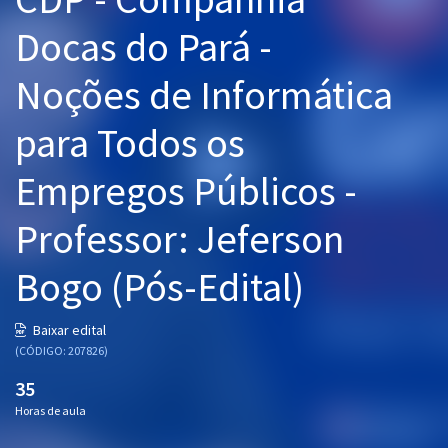
Pós
Docas do Pará -
Graduação
Noções de Informática
OAB
para Todos os
Mentorias
Empregos Públicos -
Questões grátis
Professor: Jeferson
Conteúdo gratuito
Bogo (Pós-Edital)
Blog
Aprovados
Baixar edital
(CÓDIGO: 207826)
Atendimento
35
Horas de aula