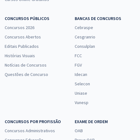
CONCURSOS PÚBLICOS
BANCAS DE CONCURSOS
Concursos 2026
Cebraspe
Concursos Abertos
Cesgranrio
Editais Publicados
Consulplan
Histórias Visuais
FCC
Notícias de Concursos
FGV
Questões de Concurso
Idecan
Selecon
Uniase
Vunesp
CONCURSOS POR PROFISSÃO
EXAME DE ORDEM
Concursos Administrativos
OAB
Concursos Educação
Prova OAB