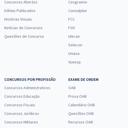
Concursos Abertos
Cesgranrio
Editais Publicados
Consulplan
Histórias Visuais
FCC
Notícias de Concursos
FGV
Questões de Concurso
Idecan
Selecon
Uniase
Vunesp
CONCURSOS POR PROFISSÃO
EXAME DE ORDEM
Concursos Administrativos
OAB
Concursos Educação
Prova OAB
Concursos Fiscais
Calendário OAB
Concursos Jurídicos
Questões OAB
Concursos Militares
Recursos OAB