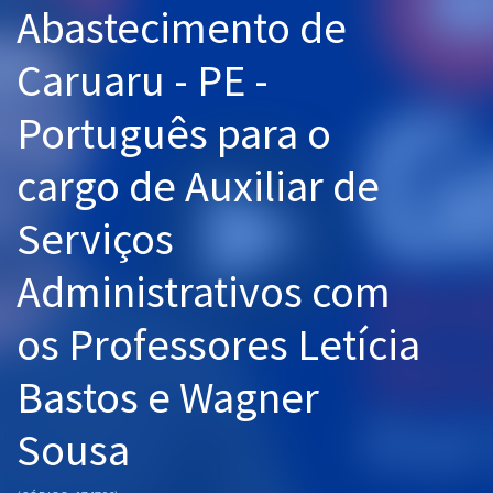
Abastecimento de
Pós
Caruaru - PE -
Graduação
Português para o
OAB
cargo de Auxiliar de
Mentorias
Serviços
Questões grátis
Conteúdo gratuito
Administrativos com
Blog
os Professores Letícia
Aprovados
Bastos e Wagner
Atendimento
Sousa