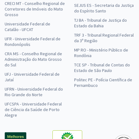
CRECI MT - Conselho Regional de
SEJUS ES - Secretaria da Justiça
Corretores de Imóveis do Mato
do Espírito Santo
Grosso
TJ BA - Tribunal de Justiça do
Universidade Federal de
Estado da Bahia
Catalão - UFCAT
TRF 3 - Tribunal Regional Federal
UFR - Universidade Federal de
da 3ª Região
Rondonópolis
MP RO - Ministério Público de
CRA MS - Conselho Regional de
Rondônia
Administração do Mato Grosso
do Sul
TCE SP - Tribunal de Contas do
Estado de São Paulo
UFJ - Universidade Federal de
Jataí
Politec PE - Polícia Científica de
Pernambuco
UFRN - Universidade Federal do
Rio Grande do Norte
UFCSPA - Universidade Federal
de Ciência da Saúde de Porto
Alegre