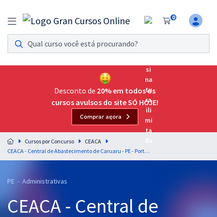
0
Assinatura Ilimitada 11
Acesso a todos os cursos. Teste grátis por 7 dias!
Assinatura OAB Até Passar
Acesso ilimitado a toda preparação para o Exame da
Desconto de
20% em todos os
Ordem, até você passar!
cursos avulsos do site SÓ HOJE!
Comprar agora
Residências Multiprofissionais
Preparação completa e intensiva para as principais
Cursos por Concurso
CEACA
residências em saúde do Brasil
CEACA - Central de Abastecimento de Caruaru - PE - Português para o cargo de Auxiliar de Serviços Administrativos com os Professores Letícia Bastos e Wagner Sousa
Concursos
PE - Administrativas
Assinatura Ilimitada
CEACA - Central de
Cursos 20% OFF