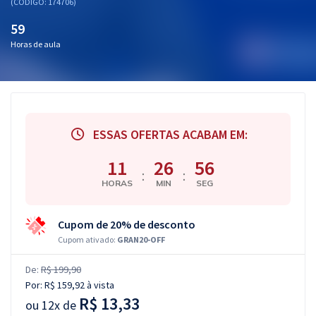
(CÓDIGO: 174706)
59
Horas de aula
ESSAS OFERTAS ACABAM EM:
11
26
55
:
:
HORAS
MIN
SEG
Cupom de 20% de desconto
Cupom ativado:
GRAN20-OFF
De:
R$ 199,90
Por:
R$ 159,92
à vista
R$ 13,33
ou
12x de