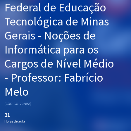
Federal de Educação
Pós
Tecnológica de Minas
Graduação
Gerais - Noções de
OAB
Informática para os
Mentorias
Cargos de Nível Médio
Questões grátis
Conteúdo gratuito
- Professor: Fabrício
Blog
Melo
Aprovados
(CÓDIGO: 202858)
Atendimento
31
Horas de aula