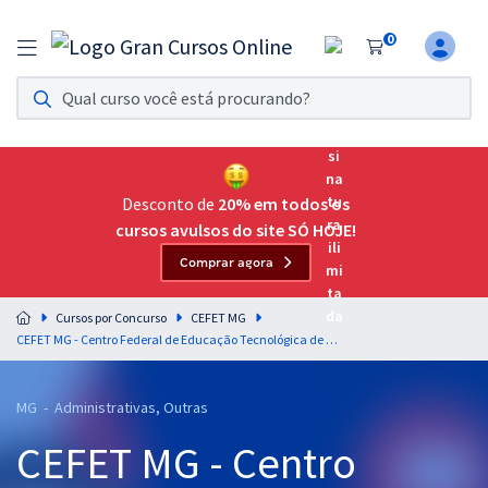
0
Assinatura Ilimitada 11
Acesso a todos os cursos. Teste grátis por 7 dias!
Assinatura OAB Até Passar
Acesso ilimitado a toda preparação para o Exame da
Desconto de
20% em todos os
Ordem, até você passar!
cursos avulsos do site SÓ HOJE!
Comprar agora
Residências Multiprofissionais
Preparação completa e intensiva para as principais
Cursos por Concurso
CEFET MG
residências em saúde do Brasil
CEFET MG - Centro Federal de Educação Tecnológica de Minas Gerais - Noções de Informática para os Cargos de Nível Médio - Professor: Fabrício Melo
Concursos
MG - Administrativas, Outras
Assinatura Ilimitada
CEFET MG - Centro
Cursos 20% OFF