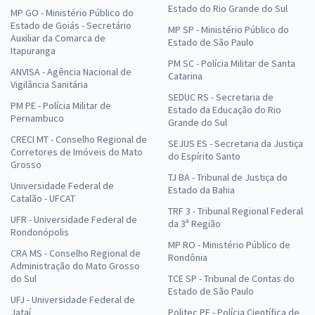
Estado do Rio Grande do Sul
MP GO - Ministério Público do
Estado de Goiás - Secretário
MP SP - Ministério Público do
Auxiliar da Comarca de
Estado de São Paulo
Itapuranga
PM SC - Polícia Militar de Santa
ANVISA - Agência Nacional de
Catarina
Vigilância Sanitária
SEDUC RS - Secretaria de
PM PE - Polícia Militar de
Estado da Educação do Rio
Pernambuco
Grande do Sul
CRECI MT - Conselho Regional de
SEJUS ES - Secretaria da Justiça
Corretores de Imóveis do Mato
do Espírito Santo
Grosso
TJ BA - Tribunal de Justiça do
Universidade Federal de
Estado da Bahia
Catalão - UFCAT
TRF 3 - Tribunal Regional Federal
UFR - Universidade Federal de
da 3ª Região
Rondonópolis
MP RO - Ministério Público de
CRA MS - Conselho Regional de
Rondônia
Administração do Mato Grosso
do Sul
TCE SP - Tribunal de Contas do
Estado de São Paulo
UFJ - Universidade Federal de
Jataí
Politec PE - Polícia Científica de