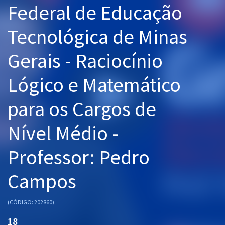
Federal de Educação
Pós
Tecnológica de Minas
Graduação
Gerais - Raciocínio
OAB
Lógico e Matemático
Mentorias
para os Cargos de
Questões grátis
Conteúdo gratuito
Nível Médio -
Blog
Professor: Pedro
Aprovados
Campos
Atendimento
(CÓDIGO: 202860)
18