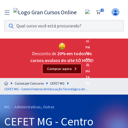
0
Assinatura Ilimitada 11
Acesso a todos os cursos. Teste grátis por 7 dias!
Assinatura OAB Até Passar
Acesso ilimitado a toda preparação para o Exame da
Desconto de
20% em todos os
Ordem, até você passar!
cursos avulsos do site SÓ HOJE!
Comprar agora
Residências Multiprofissionais
Preparação completa e intensiva para as principais
Cursos por Concurso
CEFET MG
residências em saúde do Brasil
CEFET MG - Centro Federal de Educação Tecnológica de Minas Gerais - Raciocínio Lógico e Matemático para os Cargos de Nível Médio - Professor: Pedro Campos
Concursos
MG - Administrativas, Outras
Assinatura Ilimitada
CEFET MG - Centro
Cursos 20% OFF