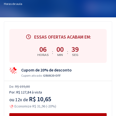
Horas de aula
ESSAS OFERTAS ACABAM EM:
06
00
38
:
:
HORAS
MIN
SEG
Cupom de 20% de desconto
Cupom ativado:
GRAN20-OFF
De:
R$ 159,80
Por:
R$ 127,84
à vista
R$ 10,65
ou
12x de
Economize R$ 31,96 (-20%)