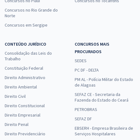
Concursos no Piauí
Concursos no Tocantins
Concursos no Rio Grande do
Norte
Concursos em Sergipe
CONTEÚDO JURÍDICO
CONCURSOS MAIS
PROCURADOS
Consolidação das Leis do
Trabalho
SEDES
Constituição Federal
PC DF - DELTA
Direito Administrativo
PM AL - Polícia Militar do Estado
de Alagoas
Direito Ambiental
SEFAZ CE - Secretaria da
Direito Civil
Fazenda do Estado do Ceará
Direito Constitucional
PETROBRAS
Direito Empresarial
SEFAZ DF
Direito Penal
EBSERH - Empresa Brasileira de
Direito Previdenciário
Serviços Hospitalares