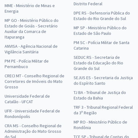
Distrito Federal
MME - Ministério de Minas e
Energia
DPE RS - Defensoria Pública do
Estado do Rio Grande do Sul
MP GO - Ministério Público do
Estado de Goiás - Secretário
MP SP - Ministério Público do
Auxiliar da Comarca de
Estado de São Paulo
Itapuranga
PM SC - Polícia Militar de Santa
ANVISA - Agência Nacional de
Catarina
Vigilância Sanitária
SEDUC RS - Secretaria de
PM PE - Polícia Militar de
Estado da Educação do Rio
Pernambuco
Grande do Sul
CRECI MT - Conselho Regional de
SEJUS ES - Secretaria da Justiça
Corretores de Imóveis do Mato
do Espírito Santo
Grosso
TJ BA - Tribunal de Justiça do
Universidade Federal de
Estado da Bahia
Catalão - UFCAT
TRF 3 - Tribunal Regional Federal
UFR - Universidade Federal de
da 3ª Região
Rondonópolis
MP RO - Ministério Público de
CRA MS - Conselho Regional de
Rondônia
Administração do Mato Grosso
do Sul
TCE SP - Tribunal de Contas do