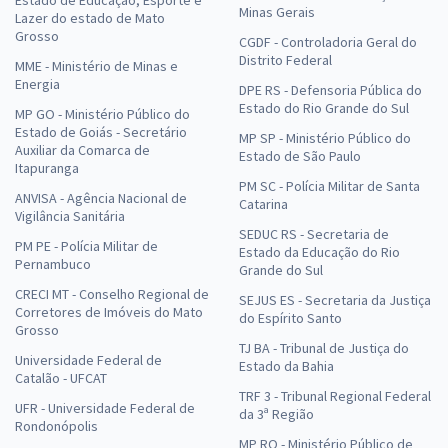
Minas Gerais
Lazer do estado de Mato
Grosso
CGDF - Controladoria Geral do
Distrito Federal
MME - Ministério de Minas e
Energia
DPE RS - Defensoria Pública do
Estado do Rio Grande do Sul
MP GO - Ministério Público do
Estado de Goiás - Secretário
MP SP - Ministério Público do
Auxiliar da Comarca de
Estado de São Paulo
Itapuranga
PM SC - Polícia Militar de Santa
ANVISA - Agência Nacional de
Catarina
Vigilância Sanitária
SEDUC RS - Secretaria de
PM PE - Polícia Militar de
Estado da Educação do Rio
Pernambuco
Grande do Sul
CRECI MT - Conselho Regional de
SEJUS ES - Secretaria da Justiça
Corretores de Imóveis do Mato
do Espírito Santo
Grosso
TJ BA - Tribunal de Justiça do
Universidade Federal de
Estado da Bahia
Catalão - UFCAT
TRF 3 - Tribunal Regional Federal
UFR - Universidade Federal de
da 3ª Região
Rondonópolis
MP RO - Ministério Público de