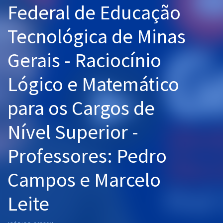
Federal de Educação
Pós
Tecnológica de Minas
Graduação
Gerais - Raciocínio
OAB
Lógico e Matemático
Mentorias
para os Cargos de
Questões grátis
Conteúdo gratuito
Nível Superior -
Blog
Professores: Pedro
Aprovados
Campos e Marcelo
Atendimento
Leite