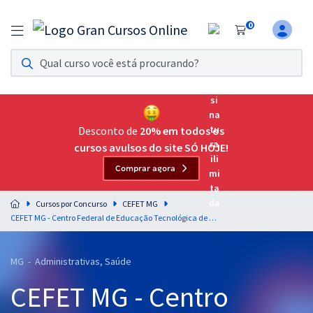
0
Assinatura Ilimitada 11
Acesso a todos os cursos. Teste grátis por 7 dias!
Assinatura OAB Até Passar
Acesso ilimitado a toda preparação para o Exame da
Desconto de
20% em todos os
Ordem, até você passar!
cursos avulsos do site SÓ HOJE!
Comprar agora
Residências Multiprofissionais
Preparação completa e intensiva para as principais
Cursos por Concurso
CEFET MG
residências em saúde do Brasil
CEFET MG - Centro Federal de Educação Tecnológica de Minas Gerais - Raciocínio Lógico e Matemático para os Cargos de Nível Superior - Professores: Pedro Campos e Marcelo Leite
Concursos
MG - Administrativas, Saúde
Assinatura Ilimitada
CEFET MG - Centro
Cursos 20% OFF