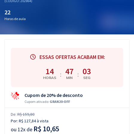
(CÓDIGO: 202864)
22
Horas de aula
ESSAS OFERTAS ACABAM EM:
14
47
02
:
:
HORAS
MIN
SEG
Cupom de 20% de desconto
Cupom ativado:
GRAN20-OFF
De:
R$ 159,80
Por:
R$ 127,84
à vista
R$ 10,65
ou
12x de