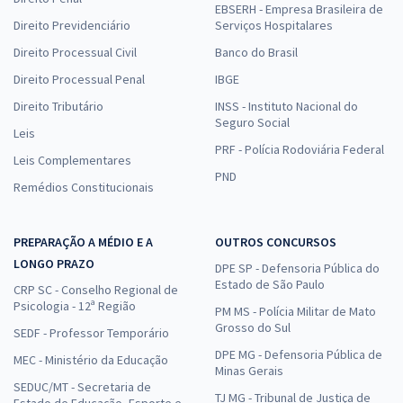
EBSERH - Empresa Brasileira de
Direito Previdenciário
Serviços Hospitalares
Direito Processual Civil
Banco do Brasil
Direito Processual Penal
IBGE
Direito Tributário
INSS - Instituto Nacional do
Seguro Social
Leis
PRF - Polícia Rodoviária Federal
Leis Complementares
PND
Remédios Constitucionais
PREPARAÇÃO A MÉDIO E A
OUTROS CONCURSOS
LONGO PRAZO
DPE SP - Defensoria Pública do
Estado de São Paulo
CRP SC - Conselho Regional de
Psicologia - 12ª Região
PM MS - Polícia Militar de Mato
Grosso do Sul
SEDF - Professor Temporário
DPE MG - Defensoria Pública de
MEC - Ministério da Educação
Minas Gerais
SEDUC/MT - Secretaria de
TJ MG - Tribunal de Justiça de
Estado de Educação, Esporte e