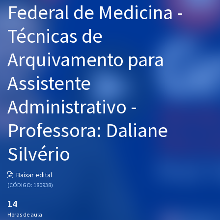
Federal de Medicina -
Pós
Técnicas de
Graduação
Arquivamento para
OAB
Assistente
Mentorias
Administrativo -
Questões grátis
Conteúdo gratuito
Professora: Daliane
Blog
Silvério
Aprovados
Baixar edital
(CÓDIGO: 180938)
Atendimento
14
Horas de aula