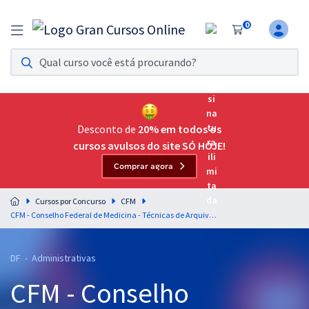
0
Assinatura Ilimitada 11
Acesso a todos os cursos. Teste grátis por 7 dias!
Assinatura OAB Até Passar
Acesso ilimitado a toda preparação para o Exame da
Desconto de
20% em todos os
Ordem, até você passar!
cursos avulsos do site SÓ HOJE!
Comprar agora
Residências Multiprofissionais
Preparação completa e intensiva para as principais
Cursos por Concurso
CFM
residências em saúde do Brasil
CFM - Conselho Federal de Medicina - Técnicas de Arquivamento para Assistente Administrativo - Professora: Daliane Silvério
Concursos
DF - Administrativas
Assinatura Ilimitada
CFM - Conselho
Cursos 20% OFF