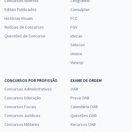
Concursos Abertos
Cesgranrio
Editais Publicados
Consulplan
Histórias Visuais
FCC
Notícias de Concursos
FGV
Questões de Concurso
Idecan
Selecon
Uniase
Vunesp
CONCURSOS POR PROFISSÃO
EXAME DE ORDEM
Concursos Administrativos
OAB
Concursos Educação
Prova OAB
Concursos Fiscais
Calendário OAB
Concursos Jurídicos
Questões OAB
Concursos Militares
Recursos OAB