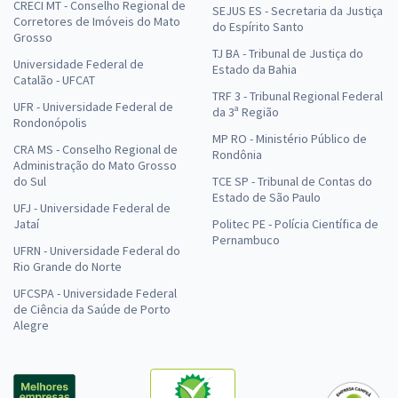
CRECI MT - Conselho Regional de
SEJUS ES - Secretaria da Justiça
Corretores de Imóveis do Mato
do Espírito Santo
Grosso
TJ BA - Tribunal de Justiça do
Universidade Federal de
Estado da Bahia
Catalão - UFCAT
TRF 3 - Tribunal Regional Federal
UFR - Universidade Federal de
da 3ª Região
Rondonópolis
MP RO - Ministério Público de
CRA MS - Conselho Regional de
Rondônia
Administração do Mato Grosso
do Sul
TCE SP - Tribunal de Contas do
Estado de São Paulo
UFJ - Universidade Federal de
Jataí
Politec PE - Polícia Científica de
Pernambuco
UFRN - Universidade Federal do
Rio Grande do Norte
UFCSPA - Universidade Federal
de Ciência da Saúde de Porto
Alegre