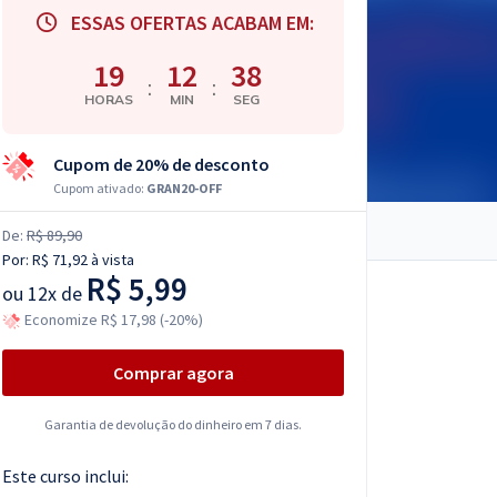
ESSAS OFERTAS ACABAM EM:
19
12
37
:
:
HORAS
MIN
SEG
Cupom de 20% de desconto
Cupom ativado:
GRAN20-OFF
De:
R$ 89,90
Por:
R$ 71,92
à vista
R$ 5,99
ou
12x de
Economize R$ 17,98 (-20%)
Comprar agora
Garantia de devolução do dinheiro em 7 dias.
Este curso inclui: