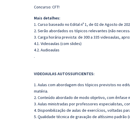
Concurso: CFT!
Mais detalhes:
1. Curso baseado no Edital nº 1, de 02 de Agosto de 202
2. Serão abordados os tópicos relevantes (não necessa
3. Carga horária prevista: de 300 a 335 videoaulas, apr
4.1. Videoaulas (com slides)
4.2. Audioaulas
.
VIDEOAULAS AUTOSSUFICIENTES:
1. Aulas com abordagem dos tópicos previstos no edita
matéria.
2. Conteúdo abordado de modo objetivo, com ênfase n
3. Aulas ministradas por professores especialistas, co
4. Disponibilização de aulas de exercícios, voltadas pa
5. Qualidade técnica de gravação de altíssimo padrão 