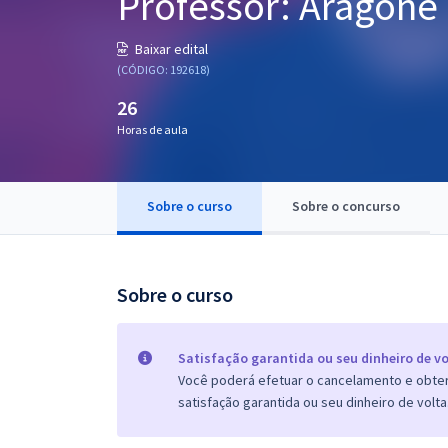
Professor: Aragonê
Pós
Baixar edital
Graduação
(CÓDIGO: 192618)
26
OAB
Horas de aula
Mentorias
Sobre o curso
Sobre o concurso
Questões grátis
Conteúdo gratuito
Blog
Sobre o curso
Aprovados
Satisfação garantida ou seu dinheiro de vo
Você poderá efetuar o cancelamento e obter 
Atendimento
satisfação garantida ou seu dinheiro de volta