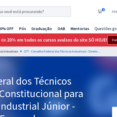
0
At
20% OFF
Pós
Graduação
OAB
Mentorias
Questões gr
 de
20% em todos os cursos avulsos do site SÓ HOJE!
Co
os Industriais
CFT - Conselho Federal dos Técnicos Industriais - Direito Constitucional para o Cargo de Técnico Industrial Júnior - Professor: Aragonê Fernandes
ral dos Técnicos
o Constitucional para
ndustrial Júnior -