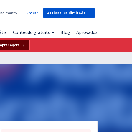
Assinatura
Ilimitada
11
endimento
Entrar
átis
Conteúdo gratuito
Blog
Aprovados
mprar agora