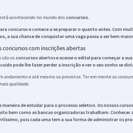
ue está acontecendo no mundo dos
concursos.
ara concurso e comece a se preparar o quanto antes. Com muita
os, a sua chance de conquistar uma vaga passa a ser bem maior
os concursos com inscrições abertas
s são os
concursos abertos e acesse o edital para começar a sua
ido pode lhe fazer perder a inscrição e ver o seu sonho se dis
 em andamento e até mesmo os previstos. Ter em mente os concurso
ais qualidade.
 maneira de estudar para o processo seletivo. Os nossos curso
uito bem como as bancas organizadoras trabalham. Conhecer a
tíssimo, pois cada uma tem a sua forma de administrar os proc