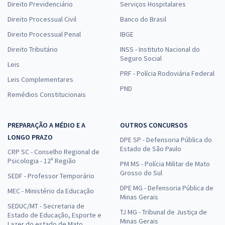
Direito Previdenciário
Serviços Hospitalares
Direito Processual Civil
Banco do Brasil
Direito Processual Penal
IBGE
Direito Tributário
INSS - Instituto Nacional do
Seguro Social
Leis
PRF - Polícia Rodoviária Federal
Leis Complementares
PND
Remédios Constitucionais
PREPARAÇÃO A MÉDIO E A
OUTROS CONCURSOS
LONGO PRAZO
DPE SP - Defensoria Pública do
Estado de São Paulo
CRP SC - Conselho Regional de
Psicologia - 12ª Região
PM MS - Polícia Militar de Mato
Grosso do Sul
SEDF - Professor Temporário
DPE MG - Defensoria Pública de
MEC - Ministério da Educação
Minas Gerais
SEDUC/MT - Secretaria de
TJ MG - Tribunal de Justiça de
Estado de Educação, Esporte e
Minas Gerais
Lazer do estado de Mato