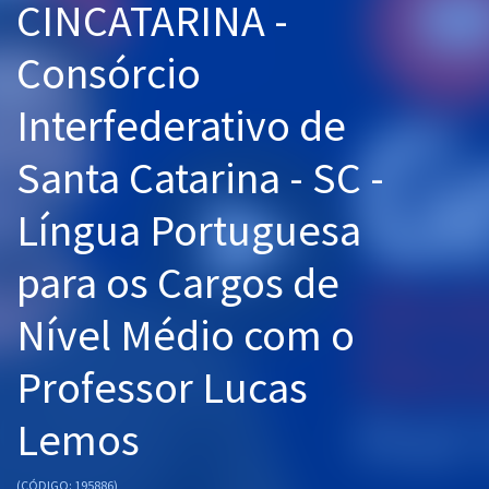
CINCATARINA -
Pós
Consórcio
Graduação
Interfederativo de
OAB
Santa Catarina - SC -
Mentorias
Língua Portuguesa
Questões grátis
para os Cargos de
Conteúdo gratuito
Blog
Nível Médio com o
Aprovados
Professor Lucas
Atendimento
Lemos
(CÓDIGO: 195886)