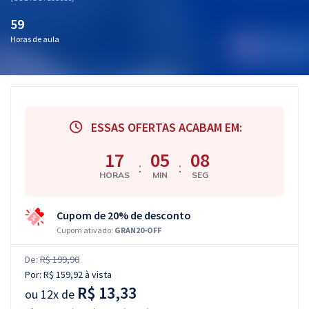
59
Horas de aula
ESSAS OFERTAS ACABAM EM:
17
05
08
:
:
HORAS
MIN
SEG
Cupom de 20% de desconto
Cupom ativado:
GRAN20-OFF
De:
R$ 199,90
Por:
R$ 159,92
à vista
R$ 13,33
ou
12x de