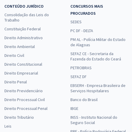
CONTEÚDO JURÍDICO
CONCURSOS MAIS
PROCURADOS
Consolidação das Leis do
Trabalho
SEDES
Constituição Federal
PC DF - DELTA
Direito Administrativo
PM AL - Polícia Militar do Estado
de Alagoas
Direito Ambiental
SEFAZ CE - Secretaria da
Direito Civil
Fazenda do Estado do Ceará
Direito Constitucional
PETROBRAS
Direito Empresarial
SEFAZ DF
Direito Penal
EBSERH - Empresa Brasileira de
Direito Previdenciário
Serviços Hospitalares
Direito Processual Civil
Banco do Brasil
Direito Processual Penal
IBGE
Direito Tributário
INSS - Instituto Nacional do
Seguro Social
Leis
PRF - Polícia Rodoviária Federal