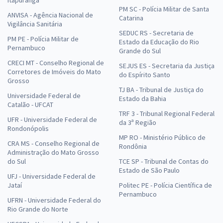
Itapuranga
PM SC - Polícia Militar de Santa
ANVISA - Agência Nacional de
Catarina
Vigilância Sanitária
SEDUC RS - Secretaria de
PM PE - Polícia Militar de
Estado da Educação do Rio
Pernambuco
Grande do Sul
CRECI MT - Conselho Regional de
SEJUS ES - Secretaria da Justiça
Corretores de Imóveis do Mato
do Espírito Santo
Grosso
TJ BA - Tribunal de Justiça do
Universidade Federal de
Estado da Bahia
Catalão - UFCAT
TRF 3 - Tribunal Regional Federal
UFR - Universidade Federal de
da 3ª Região
Rondonópolis
MP RO - Ministério Público de
CRA MS - Conselho Regional de
Rondônia
Administração do Mato Grosso
do Sul
TCE SP - Tribunal de Contas do
Estado de São Paulo
UFJ - Universidade Federal de
Jataí
Politec PE - Polícia Científica de
Pernambuco
UFRN - Universidade Federal do
Rio Grande do Norte