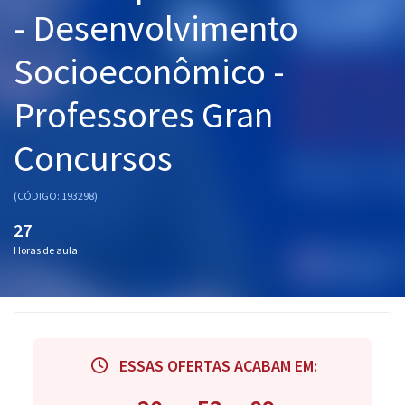
- Desenvolvimento
Pós
Graduação
Socioeconômico -
Professores Gran
OAB
Mentorias
Concursos
Questões grátis
(CÓDIGO: 193298)
Conteúdo gratuito
27
Horas de aula
Blog
Aprovados
Atendimento
ESSAS OFERTAS ACABAM EM: