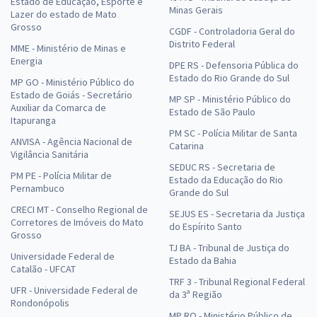
Estado de Educação, Esporte e
Minas Gerais
Lazer do estado de Mato
Grosso
CGDF - Controladoria Geral do
Distrito Federal
MME - Ministério de Minas e
Energia
DPE RS - Defensoria Pública do
Estado do Rio Grande do Sul
MP GO - Ministério Público do
Estado de Goiás - Secretário
MP SP - Ministério Público do
Auxiliar da Comarca de
Estado de São Paulo
Itapuranga
PM SC - Polícia Militar de Santa
ANVISA - Agência Nacional de
Catarina
Vigilância Sanitária
SEDUC RS - Secretaria de
PM PE - Polícia Militar de
Estado da Educação do Rio
Pernambuco
Grande do Sul
CRECI MT - Conselho Regional de
SEJUS ES - Secretaria da Justiça
Corretores de Imóveis do Mato
do Espírito Santo
Grosso
TJ BA - Tribunal de Justiça do
Universidade Federal de
Estado da Bahia
Catalão - UFCAT
TRF 3 - Tribunal Regional Federal
UFR - Universidade Federal de
da 3ª Região
Rondonópolis
MP RO - Ministério Público de