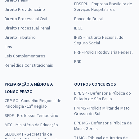
Direito Penal
EBSERH - Empresa Brasileira de
Direito Previdenciário
Serviços Hospitalares
Direito Processual Civil
Banco do Brasil
Direito Processual Penal
IBGE
Direito Tributário
INSS - Instituto Nacional do
Seguro Social
Leis
PRF - Polícia Rodoviária Federal
Leis Complementares
PND
Remédios Constitucionais
PREPARAÇÃO A MÉDIO E A
OUTROS CONCURSOS
LONGO PRAZO
DPE SP - Defensoria Pública do
Estado de São Paulo
CRP SC - Conselho Regional de
Psicologia - 12ª Região
PM MS - Polícia Militar de Mato
Grosso do Sul
SEDF - Professor Temporário
DPE MG - Defensoria Pública de
MEC - Ministério da Educação
Minas Gerais
SEDUC/MT - Secretaria de
TJ MG - Tribunal de Justiça de