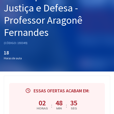
Justiça e Defesa -
Pós
Graduação
Professor Aragonê
Fernandes
OAB
Mentorias
(CÓDIGO: 193349)
18
Questões grátis
Horas de aula
Conteúdo gratuito
Blog
Aprovados
ESSAS OFERTAS ACABAM EM:
Atendimento
02
48
34
:
:
HORAS
MIN
SEG