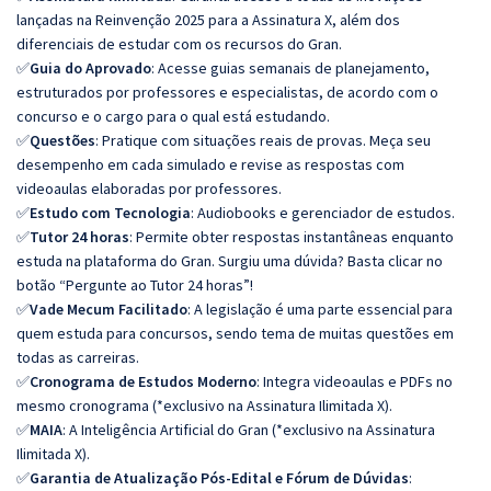
lançadas na Reinvenção 2025 para a Assinatura X, além dos
diferenciais de estudar com os recursos do Gran.
✅
Guia do Aprovado
: Acesse guias semanais de planejamento,
estruturados por professores e especialistas, de acordo com o
concurso e o cargo para o qual está estudando.
✅
Questões
: Pratique com situações reais de provas. Meça seu
desempenho em cada simulado e revise as respostas com
videoaulas elaboradas por professores.
✅
Estudo com Tecnologia
: Audiobooks e gerenciador de estudos.
✅
Tutor 24 horas
: Permite obter respostas instantâneas enquanto
estuda na plataforma do Gran. Surgiu uma dúvida? Basta clicar no
botão “Pergunte ao Tutor 24 horas”!
✅
Vade Mecum Facilitado
: A legislação é uma parte essencial para
quem estuda para concursos, sendo tema de muitas questões em
todas as carreiras.
✅
Cronograma de Estudos Moderno
: Integra videoaulas e PDFs no
mesmo cronograma (*exclusivo na Assinatura Ilimitada X).
✅
MAIA
: A Inteligência Artificial do Gran (*exclusivo na Assinatura
Ilimitada X).
✅
Garantia de Atualização Pós-Edital e Fórum de Dúvidas
: