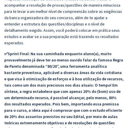
acompanhar a resolução de provas/questões de maneira minuciosa
para te levar a um melhor nível de compreensão sobre as exigências
da banca organizadora do seu concurso, além de te ajudar a
entender a estrutura das questões/disciplinas e o nível de
detalhamento exigido. Assim, você poderá colocar em prática seus
estudos e avaliar se a sua preparação está trazendo os resultados
esperados.
✅Sprint Final: Na sua caminhada enquanto aluno(a), muito
provavelmente já deve ter ao menos ouvido falar da famosa Regra
de Pareto denominada “80/20”, uma ferramenta analítica
bastante proveitosa, aplicável a diversas áreas da vida cotidiana
e que visa à otimização de esforços e à boa utilização de recursos,
tais como um dos mais preciosos nos dias atuais: O tempo! Em
síntese, a regra estabelece que com apenas 20% do (bom) uso de
um determinado recurso, é possível alcançar, pelo menos, 80%
dos resultados esperados. Pois bem, importando essa premissa
para o curso, a ideia aqui é comprovar que com o estudo eficiente
de 20% dos assuntos previstos no seu Edital, por meio de aulas
teóricas extremamente objetivas e de resoluções de questões