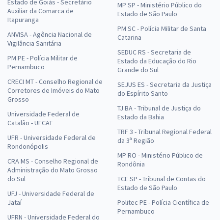
Estado de Goiás - Secretário
MP SP - Ministério Público do
Auxiliar da Comarca de
Estado de São Paulo
Itapuranga
PM SC - Polícia Militar de Santa
ANVISA - Agência Nacional de
Catarina
Vigilância Sanitária
SEDUC RS - Secretaria de
PM PE - Polícia Militar de
Estado da Educação do Rio
Pernambuco
Grande do Sul
CRECI MT - Conselho Regional de
SEJUS ES - Secretaria da Justiça
Corretores de Imóveis do Mato
do Espírito Santo
Grosso
TJ BA - Tribunal de Justiça do
Universidade Federal de
Estado da Bahia
Catalão - UFCAT
TRF 3 - Tribunal Regional Federal
UFR - Universidade Federal de
da 3ª Região
Rondonópolis
MP RO - Ministério Público de
CRA MS - Conselho Regional de
Rondônia
Administração do Mato Grosso
do Sul
TCE SP - Tribunal de Contas do
Estado de São Paulo
UFJ - Universidade Federal de
Jataí
Politec PE - Polícia Científica de
Pernambuco
UFRN - Universidade Federal do