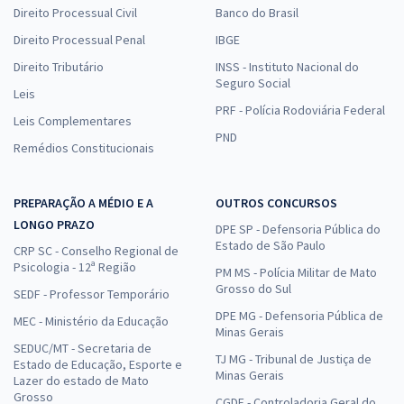
Direito Processual Civil
Banco do Brasil
Direito Processual Penal
IBGE
Direito Tributário
INSS - Instituto Nacional do
Seguro Social
Leis
PRF - Polícia Rodoviária Federal
Leis Complementares
PND
Remédios Constitucionais
PREPARAÇÃO A MÉDIO E A
OUTROS CONCURSOS
LONGO PRAZO
DPE SP - Defensoria Pública do
Estado de São Paulo
CRP SC - Conselho Regional de
Psicologia - 12ª Região
PM MS - Polícia Militar de Mato
Grosso do Sul
SEDF - Professor Temporário
DPE MG - Defensoria Pública de
MEC - Ministério da Educação
Minas Gerais
SEDUC/MT - Secretaria de
TJ MG - Tribunal de Justiça de
Estado de Educação, Esporte e
Minas Gerais
Lazer do estado de Mato
Grosso
CGDF - Controladoria Geral do