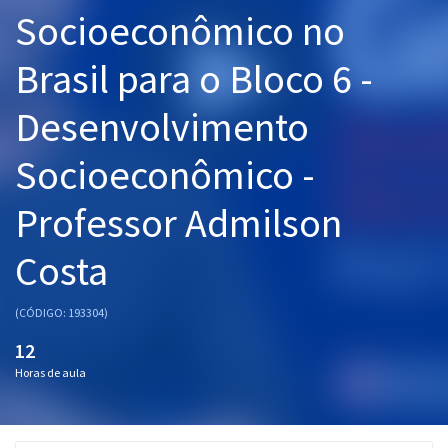
Socioeconômico no
Pós
Graduação
Brasil para o Bloco 6 -
Desenvolvimento
OAB
Mentorias
Socioeconômico -
Professor Admilson
Questões grátis
Conteúdo gratuito
Costa
Blog
(CÓDIGO: 193304)
Aprovados
12
Horas de aula
Atendimento