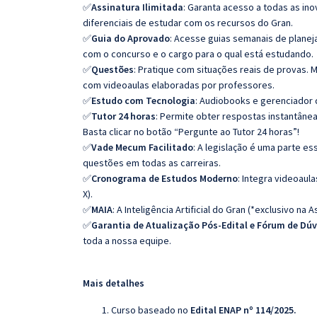
✅
Assinatura Ilimitada
: Garanta acesso a todas as in
diferenciais de estudar com os recursos do Gran.
✅
Guia do Aprovado
: Acesse guias semanais de planej
com o concurso e o cargo para o qual está estudando.
✅
Questões
: Pratique com situações reais de provas
com videoaulas elaboradas por professores.
✅
Estudo com Tecnologia
: Audiobooks e gerenciador 
✅
Tutor 24 horas
: Permite obter respostas instantâne
Basta clicar no botão “Pergunte ao Tutor 24 horas”!
✅
Vade Mecum Facilitado
: A legislação é uma parte e
questões em todas as carreiras.
✅
Cronograma de Estudos Moderno
: Integra videoaul
X).
✅
MAIA
: A Inteligência Artificial do Gran (*exclusivo na A
✅
Garantia de Atualização Pós-Edital e Fórum de Dú
toda a nossa equipe.
Mais detalhes
Curso baseado no
Edital ENAP nº 114/2025.