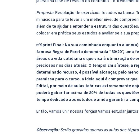
já está na fase de revisão do conteúdo – o Treinamento
Proposta
: Resolução de exercícios focados na banca.
minuciosa para te levar a um melhor nível de compree
além de te ajudar a entender a estrutura das questões/
colocar em prática seus estudos e avaliar se a sua pr
✅Sprint Final: Na sua caminhada enquanto aluno(a),
famosa Regra de Pareto denominada “80/20”, uma fer
áreas da vida cotidiana e que visa à otimização de e
preciosos nos dias atuais: O tempo! Em síntese, a 
determinado recurso, é possível alcançar, pelo men
premissa para o curso, a ideia aqui é comprovar que
Edital, por meio de aulas teóricas extremamente obj
poderá gabaritar acima de 80% de todas as questões 
tempo dedicado aos estudos e ainda garantir a conq
Então, vamos unir nossas forças! Vamos estudar juntos
Observação:
Serão gravadas apenas as aulas dos tópicos