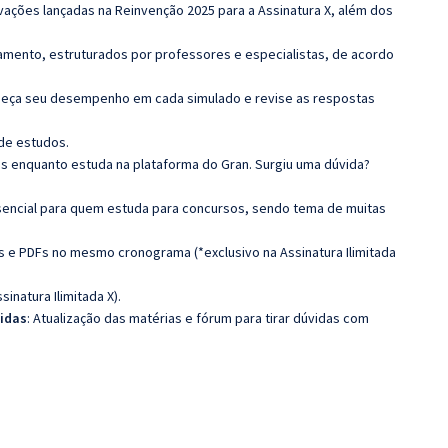
ovações lançadas na Reinvenção 2025 para a Assinatura X, além dos
amento, estruturados por professores e especialistas, de acordo
. Meça seu desempenho em cada simulado e revise as respostas
de estudos.
as enquanto estuda na plataforma do Gran. Surgiu uma dúvida?
ssencial para quem estuda para concursos, sendo tema de muitas
as e PDFs no mesmo cronograma (*exclusivo na Assinatura Ilimitada
ssinatura Ilimitada X).
vidas
: Atualização das matérias e fórum para tirar dúvidas com