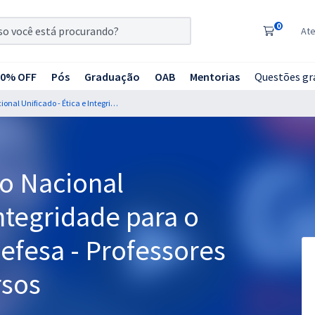
0
At
20% OFF
Pós
Graduação
OAB
Mentorias
Questões gr
CNU 2025 - Concurso Nacional Unificado - Ética e Integridade para o Bloco 7 - Justiça e Defesa - Professores Equipe Gran Concursos
o Nacional
Integridade para o
Defesa - Professores
rsos