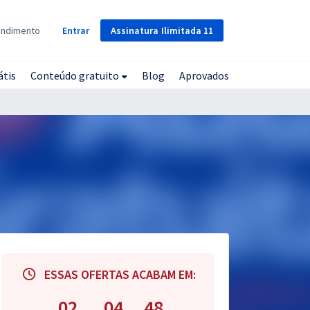
Assinatura
Ilimitada
11
endimento
Entrar
átis
Conteúdo gratuito
Blog
Aprovados
ESSAS OFERTAS ACABAM EM:
02
04
47