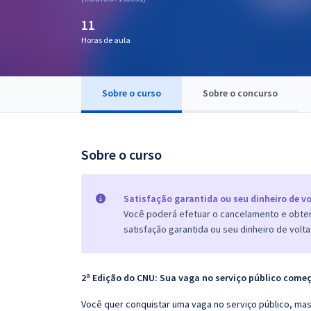
Pós
11
Graduação
Horas de aula
OAB
Sobre o curso
Sobre o concurso
Mentorias
Questões grátis
Sobre o curso
Conteúdo gratuito
Satisfação garantida ou seu dinheiro de vo
Blog
Você poderá efetuar o cancelamento e obter 
Aprovados
satisfação garantida ou seu dinheiro de volta
Atendimento
2ª Edição do CNU: Sua vaga no serviço público come
Você quer conquistar uma vaga no serviço público, m