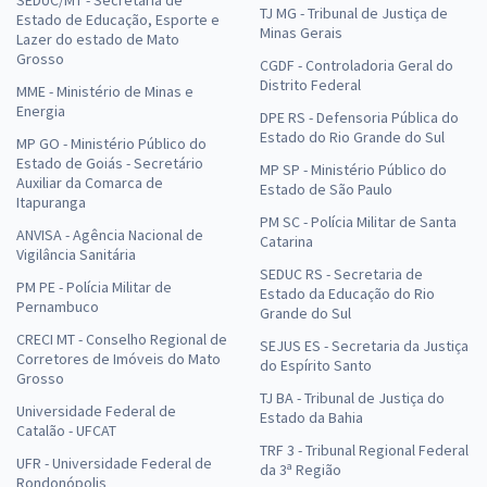
TJ MG - Tribunal de Justiça de
Estado de Educação, Esporte e
Minas Gerais
Lazer do estado de Mato
Grosso
CGDF - Controladoria Geral do
Distrito Federal
MME - Ministério de Minas e
Energia
DPE RS - Defensoria Pública do
Estado do Rio Grande do Sul
MP GO - Ministério Público do
Estado de Goiás - Secretário
MP SP - Ministério Público do
Auxiliar da Comarca de
Estado de São Paulo
Itapuranga
PM SC - Polícia Militar de Santa
ANVISA - Agência Nacional de
Catarina
Vigilância Sanitária
SEDUC RS - Secretaria de
PM PE - Polícia Militar de
Estado da Educação do Rio
Pernambuco
Grande do Sul
CRECI MT - Conselho Regional de
SEJUS ES - Secretaria da Justiça
Corretores de Imóveis do Mato
do Espírito Santo
Grosso
TJ BA - Tribunal de Justiça do
Universidade Federal de
Estado da Bahia
Catalão - UFCAT
TRF 3 - Tribunal Regional Federal
UFR - Universidade Federal de
da 3ª Região
Rondonópolis