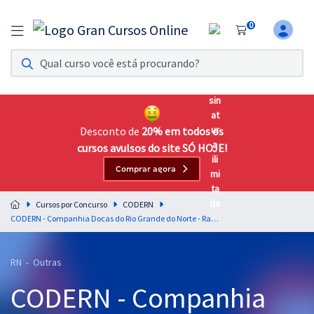
0
Assinatura Ilimitada 11
Acesso a todos os cursos. Teste grátis por 7 dias!
Assinatura OAB Até Passar
Acesso ilimitado a toda preparação para o Exame da
Desconto de
20% em todos os
Ordem, até você passar!
cursos avulsos do site SÓ HOJE!
Comprar agora
Residências Multiprofissionais
Preparação completa e intensiva para as principais
Cursos por Concurso
CODERN
residências em saúde do Brasil
CODERN - Companhia Docas do Rio Grande do Norte - Raciocínio Lógico-Matemático para os Cargos de Nível Superior - Exceto Advogado - Professores: Pedro Campos e Wagner Aguiar
Concursos
RN - Outras
Assinatura Ilimitada
CODERN - Companhia
Cursos 20% OFF