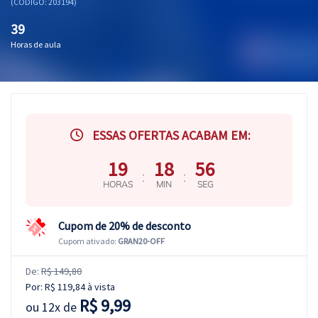
(CÓDIGO: 203194)
39
Horas de aula
ESSAS OFERTAS ACABAM EM:
19
18
55
:
:
HORAS
MIN
SEG
Cupom de 20% de desconto
Cupom ativado:
GRAN20-OFF
De:
R$ 149,80
Por:
R$ 119,84
à vista
R$ 9,99
ou
12x de