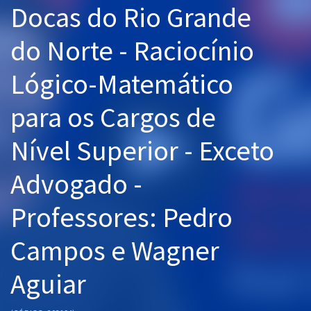
Docas do Rio Grande
Pós
do Norte - Raciocínio
Graduação
Lógico-Matemático
OAB
para os Cargos de
Mentorias
Nível Superior - Exceto
Questões grátis
Conteúdo gratuito
Advogado -
Blog
Professores: Pedro
Aprovados
Campos e Wagner
Atendimento
Aguiar