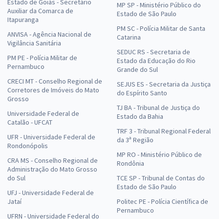
Estado de Goiás - Secretário
MP SP - Ministério Público do
Auxiliar da Comarca de
Estado de São Paulo
Itapuranga
PM SC - Polícia Militar de Santa
ANVISA - Agência Nacional de
Catarina
Vigilância Sanitária
SEDUC RS - Secretaria de
PM PE - Polícia Militar de
Estado da Educação do Rio
Pernambuco
Grande do Sul
CRECI MT - Conselho Regional de
SEJUS ES - Secretaria da Justiça
Corretores de Imóveis do Mato
do Espírito Santo
Grosso
TJ BA - Tribunal de Justiça do
Universidade Federal de
Estado da Bahia
Catalão - UFCAT
TRF 3 - Tribunal Regional Federal
UFR - Universidade Federal de
da 3ª Região
Rondonópolis
MP RO - Ministério Público de
CRA MS - Conselho Regional de
Rondônia
Administração do Mato Grosso
do Sul
TCE SP - Tribunal de Contas do
Estado de São Paulo
UFJ - Universidade Federal de
Jataí
Politec PE - Polícia Científica de
Pernambuco
UFRN - Universidade Federal do