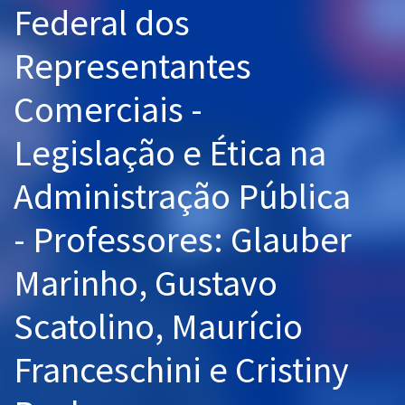
Federal dos
Pós
Representantes
Graduação
Comerciais -
OAB
Legislação e Ética na
Mentorias
Administração Pública
Questões grátis
Conteúdo gratuito
- Professores: Glauber
Blog
Marinho, Gustavo
Aprovados
Scatolino, Maurício
Atendimento
Franceschini e Cristiny