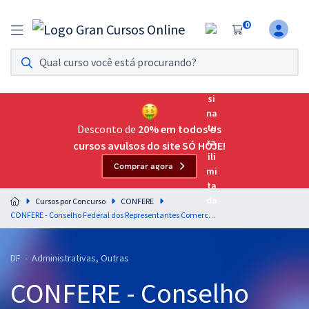
0
Assinatura Ilimitada 11
Acesso a todos os cursos. Teste grátis por 7 dias!
Assinatura OAB Até Passar
Acesso ilimitado a toda preparação para o Exame da
Desconto de
20% em todos os
Ordem, até você passar!
cursos avulsos do site SÓ HOJE!
Comprar agora
Residências Multiprofissionais
Preparação completa e intensiva para as principais
Cursos por Concurso
CONFERE
residências em saúde do Brasil
CONFERE - Conselho Federal dos Representantes Comerciais - Legislação e Ética na Administração Pública - Professores: Glauber Marinho, Gustavo Scatolino, Maurício Franceschini e Cristiny Rocha
Concursos
DF - Administrativas, Outras
Assinatura Ilimitada
CONFERE - Conselho
Cursos 20% OFF