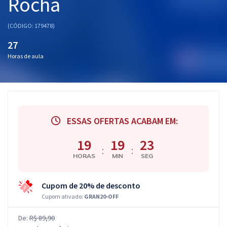
Rocha
(CÓDIGO: 179478)
27
Horas de aula
ESSAS OFERTAS ACABAM EM:
19
19
23
:
:
HORAS
MIN
SEG
Cupom de 20% de desconto
Cupom ativado:
GRAN20-OFF
De:
R$ 89,90