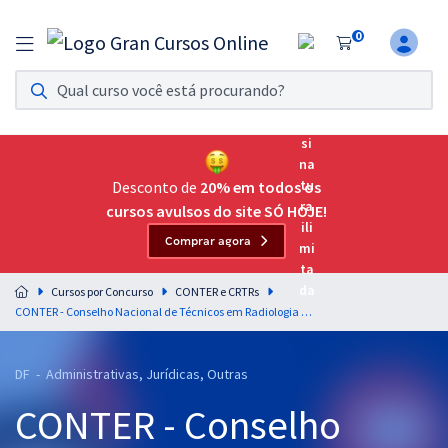
0
Assinatura Ilimitada 11
Acesso a todos os cursos. Teste grátis por 7 dias!
Assinatura OAB Até Passar
Acesso ilimitado a toda preparação para o Exame da
Desconto de
20% em todos os
Ordem, até você passar!
cursos avulsos do site SÓ HOJE!
Comprar agora
Residências Multiprofissionais
Preparação completa e intensiva para as principais
Cursos por Concurso
CONTER e CRTRs
residências em saúde do Brasil
CONTER - Conselho Nacional de Técnicos em Radiologia - Atualidades - Professora: Rebecca Guimarães (Pós-edital)
Concursos
DF - Administrativas, Jurídicas, Outras
Assinatura Ilimitada
CONTER - Conselho
Cursos 20% OFF