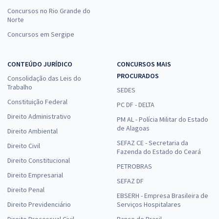
Concursos no Rio Grande do
Norte
Concursos em Sergipe
CONTEÚDO JURÍDICO
CONCURSOS MAIS
PROCURADOS
Consolidação das Leis do
Trabalho
SEDES
Constituição Federal
PC DF - DELTA
Direito Administrativo
PM AL - Polícia Militar do Estado
de Alagoas
Direito Ambiental
SEFAZ CE - Secretaria da
Direito Civil
Fazenda do Estado do Ceará
Direito Constitucional
PETROBRAS
Direito Empresarial
SEFAZ DF
Direito Penal
EBSERH - Empresa Brasileira de
Direito Previdenciário
Serviços Hospitalares
Direito Processual Civil
Banco do Brasil