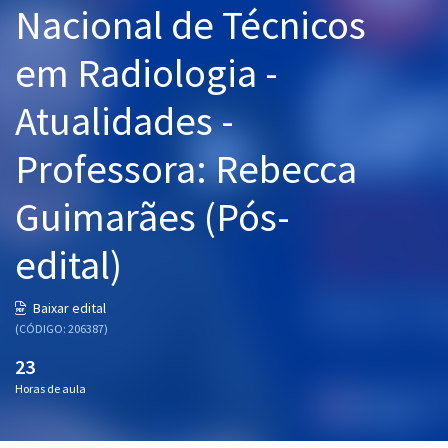
Nacional de Técnicos
Pós
em Radiologia -
Graduação
Atualidades -
OAB
Professora: Rebecca
Mentorias
Guimarães (Pós-
Questões grátis
Conteúdo gratuito
edital)
Blog
Baixar edital
Aprovados
(CÓDIGO: 206387)
23
Atendimento
Horas de aula