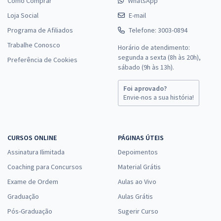
Como Comprar
WhatsApp
Loja Social
E-mail
Programa de Afiliados
Telefone: 3003-0894
Trabalhe Conosco
Horário de atendimento:
segunda a sexta (8h às 20h),
Preferência de Cookies
sábado (9h às 13h).
Foi aprovado?
Envie-nos a sua história!
CURSOS ONLINE
PÁGINAS ÚTEIS
Assinatura Ilimitada
Depoimentos
Coaching para Concursos
Material Grátis
Exame de Ordem
Aulas ao Vivo
Graduação
Aulas Grátis
Pós-Graduação
Sugerir Curso