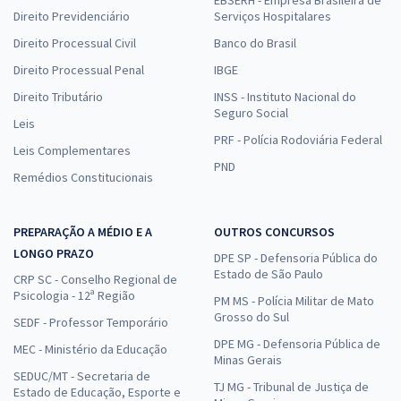
Direito Previdenciário
Serviços Hospitalares
Direito Processual Civil
Banco do Brasil
Direito Processual Penal
IBGE
Direito Tributário
INSS - Instituto Nacional do
Seguro Social
Leis
PRF - Polícia Rodoviária Federal
Leis Complementares
PND
Remédios Constitucionais
PREPARAÇÃO A MÉDIO E A
OUTROS CONCURSOS
LONGO PRAZO
DPE SP - Defensoria Pública do
Estado de São Paulo
CRP SC - Conselho Regional de
Psicologia - 12ª Região
PM MS - Polícia Militar de Mato
Grosso do Sul
SEDF - Professor Temporário
DPE MG - Defensoria Pública de
MEC - Ministério da Educação
Minas Gerais
SEDUC/MT - Secretaria de
TJ MG - Tribunal de Justiça de
Estado de Educação, Esporte e