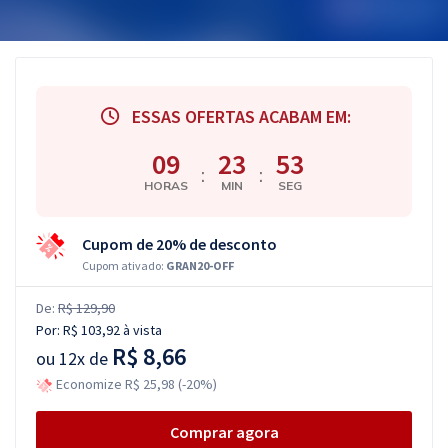
ESSAS OFERTAS ACABAM EM:
09
23
52
:
:
HORAS
MIN
SEG
Cupom de 20% de desconto
Cupom ativado:
GRAN20-OFF
De:
R$ 129,90
Por:
R$ 103,92
à vista
R$ 8,66
ou
12x de
Economize R$ 25,98 (-20%)
Comprar agora