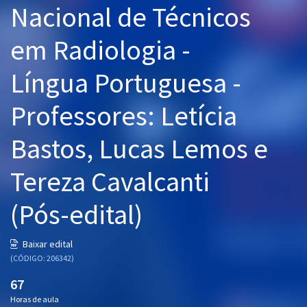
Nacional de Técnicos
Pós
em Radiologia -
Graduação
Língua Portuguesa -
OAB
Professores: Letícia
Mentorias
Bastos, Lucas Lemos e
Questões grátis
Conteúdo gratuito
Tereza Cavalcanti
Blog
(Pós-edital)
Aprovados
Baixar edital
(CÓDIGO: 206342)
Atendimento
67
Horas de aula