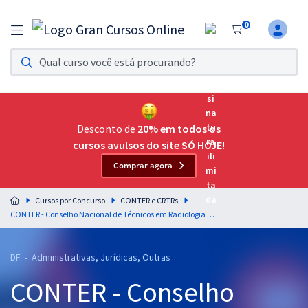
0
Assinatura Ilimitada 11
Acesso a todos os cursos. Teste grátis por 7 dias!
Assinatura OAB Até Passar
Acesso ilimitado a toda preparação para o Exame da
Desconto de
20% em todos os
Ordem, até você passar!
cursos avulsos do site SÓ HOJE!
Comprar agora
Residências Multiprofissionais
Preparação completa e intensiva para as principais
Cursos por Concurso
CONTER e CRTRs
residências em saúde do Brasil
CONTER - Conselho Nacional de Técnicos em Radiologia - Língua Portuguesa - Professores: Letícia Bastos, Lucas Lemos e Tereza Cavalcanti (Pós-edital)
Concursos
DF - Administrativas, Jurídicas, Outras
Assinatura Ilimitada
CONTER - Conselho
Cursos 20% OFF