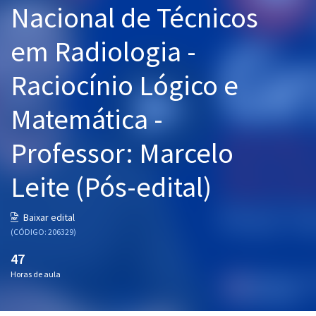
Nacional de Técnicos
Pós
em Radiologia -
Graduação
Raciocínio Lógico e
OAB
Matemática -
Mentorias
Professor: Marcelo
Questões grátis
Conteúdo gratuito
Leite (Pós-edital)
Blog
Baixar edital
Aprovados
(CÓDIGO: 206329)
47
Atendimento
Horas de aula