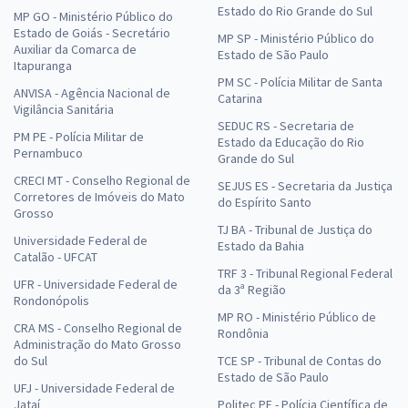
Estado do Rio Grande do Sul
MP GO - Ministério Público do
Estado de Goiás - Secretário
MP SP - Ministério Público do
Auxiliar da Comarca de
Estado de São Paulo
Itapuranga
PM SC - Polícia Militar de Santa
ANVISA - Agência Nacional de
Catarina
Vigilância Sanitária
SEDUC RS - Secretaria de
PM PE - Polícia Militar de
Estado da Educação do Rio
Pernambuco
Grande do Sul
CRECI MT - Conselho Regional de
SEJUS ES - Secretaria da Justiça
Corretores de Imóveis do Mato
do Espírito Santo
Grosso
TJ BA - Tribunal de Justiça do
Universidade Federal de
Estado da Bahia
Catalão - UFCAT
TRF 3 - Tribunal Regional Federal
UFR - Universidade Federal de
da 3ª Região
Rondonópolis
MP RO - Ministério Público de
CRA MS - Conselho Regional de
Rondônia
Administração do Mato Grosso
do Sul
TCE SP - Tribunal de Contas do
Estado de São Paulo
UFJ - Universidade Federal de
Jataí
Politec PE - Polícia Científica de