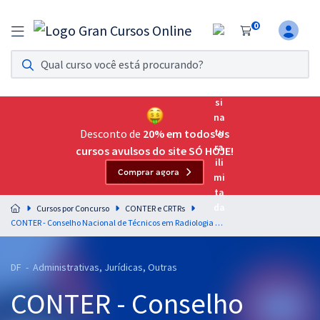
0
Assinatura Ilimitada 11
Acesso a todos os cursos. Teste grátis por 7 dias!
Assinatura OAB Até Passar
Acesso ilimitado a toda preparação para o Exame da
Desconto de
20% em todos os
Ordem, até você passar!
cursos avulsos do site SÓ HOJE!
Comprar agora
Residências Multiprofissionais
Preparação completa e intensiva para as principais
Cursos por Concurso
CONTER e CRTRs
residências em saúde do Brasil
CONTER - Conselho Nacional de Técnicos em Radiologia - Raciocínio Lógico e Matemática - Professor: Marcelo Leite (Pós-edital)
Concursos
DF - Administrativas, Jurídicas, Outras
Assinatura Ilimitada
CONTER - Conselho
Cursos 20% OFF