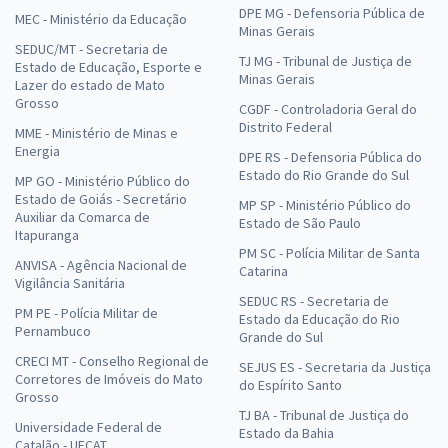
DPE MG - Defensoria Pública de
MEC - Ministério da Educação
Minas Gerais
SEDUC/MT - Secretaria de
TJ MG - Tribunal de Justiça de
Estado de Educação, Esporte e
Minas Gerais
Lazer do estado de Mato
Grosso
CGDF - Controladoria Geral do
Distrito Federal
MME - Ministério de Minas e
Energia
DPE RS - Defensoria Pública do
Estado do Rio Grande do Sul
MP GO - Ministério Público do
Estado de Goiás - Secretário
MP SP - Ministério Público do
Auxiliar da Comarca de
Estado de São Paulo
Itapuranga
PM SC - Polícia Militar de Santa
ANVISA - Agência Nacional de
Catarina
Vigilância Sanitária
SEDUC RS - Secretaria de
PM PE - Polícia Militar de
Estado da Educação do Rio
Pernambuco
Grande do Sul
CRECI MT - Conselho Regional de
SEJUS ES - Secretaria da Justiça
Corretores de Imóveis do Mato
do Espírito Santo
Grosso
TJ BA - Tribunal de Justiça do
Universidade Federal de
Estado da Bahia
Catalão - UFCAT