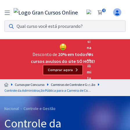
0
Assinatura Ilimitada 11
Acesso a todos os cursos. Teste grátis por 7 dias!
Assinatura OAB Até Passar
Acesso ilimitado a toda preparação para o Exame da
Desconto de
20% em todos os
Ordem, até você passar!
cursos avulsos do site SÓ HOJE!
Comprar agora
Residências Multiprofissionais
Preparação completa e intensiva para as principais
Cursos por Concurso
Carreiras de Controle e Gestão
residências em saúde do Brasil
Controle da Administração Pública para a Carreira de Controle - Professora Ellen Verri
Concursos
Nacional - Controle e Gestão
Assinatura Ilimitada
Controle da
Cursos 20% OFF