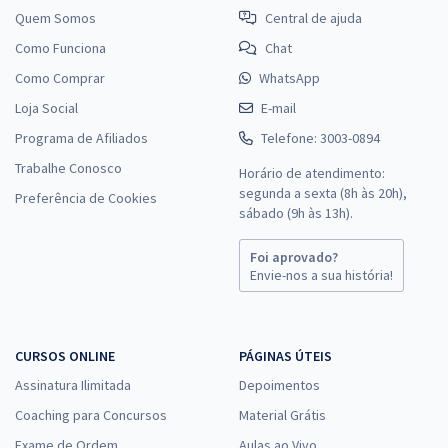
Quem Somos
Central de ajuda
Como Funciona
Chat
Como Comprar
WhatsApp
Loja Social
E-mail
Programa de Afiliados
Telefone: 3003-0894
Trabalhe Conosco
Horário de atendimento:
segunda a sexta (8h às 20h),
Preferência de Cookies
sábado (9h às 13h).
Foi aprovado?
Envie-nos a sua história!
CURSOS ONLINE
PÁGINAS ÚTEIS
Assinatura Ilimitada
Depoimentos
Coaching para Concursos
Material Grátis
Exame de Ordem
Aulas ao Vivo