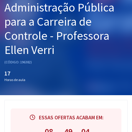
Administração Pública
Pós
para a Carreira de
Graduação
Controle - Professora
OAB
Ellen Verri
Mentorias
Questões grátis
(CÓDIGO: 196382)
17
Conteúdo gratuito
Horas de aula
Blog
Aprovados
Atendimento
ESSAS OFERTAS ACABAM EM:
08
49
03