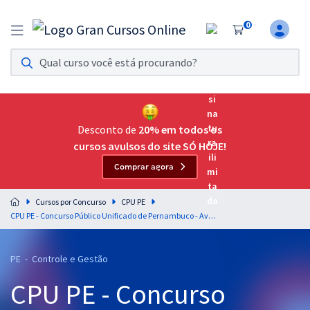
0
Assinatura Ilimitada 11
Acesso a todos os cursos. Teste grátis por 7 dias!
Assinatura OAB Até Passar
Acesso ilimitado a toda preparação para o Exame da
Desconto de
20% em todos os
Ordem, até você passar!
cursos avulsos do site SÓ HOJE!
Comprar agora
Residências Multiprofissionais
Preparação completa e intensiva para as principais
Cursos por Concurso
CPU PE
residências em saúde do Brasil
CPU PE - Concurso Público Unificado de Pernambuco - Avaliação de Políticas Públicas para o Bloco 2 - Código 43A - Gestor Governamental - Controle Interno - Área: Finanças Públicas - Professor Leonardo Albernaz
Concursos
PE - Controle e Gestão
Assinatura Ilimitada
CPU PE - Concurso
Cursos 20% OFF