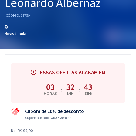
Leonardo Albernaz
(CÓDIGO: 197594)
9
Horas de aula
ESSAS OFERTAS ACABAM EM:
03
32
42
:
:
HORAS
MIN
SEG
Cupom de 20% de desconto
Cupom ativado:
GRAN20-OFF
De:
R$ 99,90