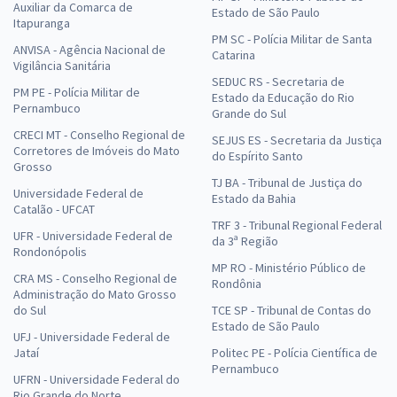
Auxiliar da Comarca de
Estado de São Paulo
Itapuranga
PM SC - Polícia Militar de Santa
ANVISA - Agência Nacional de
Catarina
Vigilância Sanitária
SEDUC RS - Secretaria de
PM PE - Polícia Militar de
Estado da Educação do Rio
Pernambuco
Grande do Sul
CRECI MT - Conselho Regional de
SEJUS ES - Secretaria da Justiça
Corretores de Imóveis do Mato
do Espírito Santo
Grosso
TJ BA - Tribunal de Justiça do
Universidade Federal de
Estado da Bahia
Catalão - UFCAT
TRF 3 - Tribunal Regional Federal
UFR - Universidade Federal de
da 3ª Região
Rondonópolis
MP RO - Ministério Público de
CRA MS - Conselho Regional de
Rondônia
Administração do Mato Grosso
do Sul
TCE SP - Tribunal de Contas do
Estado de São Paulo
UFJ - Universidade Federal de
Jataí
Politec PE - Polícia Científica de
Pernambuco
UFRN - Universidade Federal do
Rio Grande do Norte