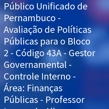
Público Unificado de
Pós
Pernambuco -
Graduação
Avaliação de Políticas
OAB
Públicas para o Bloco
Mentorias
2 - Código 43A - Gestor
Questões grátis
Conteúdo gratuito
Governamental -
Blog
Controle Interno -
Aprovados
Área: Finanças
Atendimento
Públicas - Professor