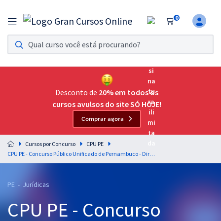
0
Assinatura Ilimitada 11
Acesso a todos os cursos. Teste grátis por 7 dias!
Assinatura OAB Até Passar
Acesso ilimitado a toda preparação para o Exame da
Desconto de
20% em todos os
Ordem, até você passar!
cursos avulsos do site SÓ HOJE!
Comprar agora
Residências Multiprofissionais
Preparação completa e intensiva para as principais
Cursos por Concurso
CPU PE
residências em saúde do Brasil
CPU PE - Concurso Público Unificado de Pernambuco - Direito Administrativo para o Bloco 1 - Código 32A - Analista Jurídico-Previdenciário - Professores Gran Concursos
Concursos
PE - Jurídicas
Assinatura Ilimitada
CPU PE - Concurso
Cursos 20% OFF