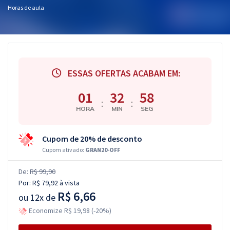
Horas de aula
ESSAS OFERTAS ACABAM EM:
01
32
57
:
:
HORA
MIN
SEG
Cupom de 20% de desconto
Cupom ativado:
GRAN20-OFF
De:
R$ 99,90
Por:
R$ 79,92
à vista
R$ 6,66
ou
12x de
Economize R$ 19,98 (-20%)