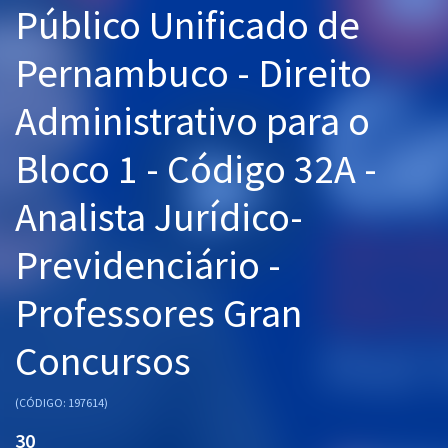
Público Unificado de
Pós
Pernambuco - Direito
Graduação
Administrativo para o
OAB
Bloco 1 - Código 32A -
Mentorias
Analista Jurídico-
Questões grátis
Conteúdo gratuito
Previdenciário -
Blog
Professores Gran
Aprovados
Concursos
Atendimento
(CÓDIGO: 197614)
30