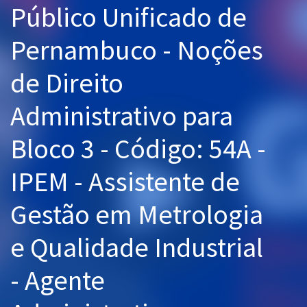
Público Unificado de
Pós
Pernambuco - Noções
Graduação
de Direito
OAB
Administrativo para
Mentorias
Bloco 3 - Código: 54A -
Questões grátis
Conteúdo gratuito
IPEM - Assistente de
Blog
Gestão em Metrologia
Aprovados
e Qualidade Industrial
Atendimento
- Agente