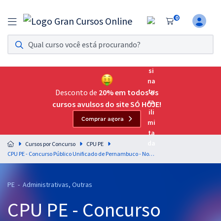
0
Assinatura Ilimitada 11
Acesso a todos os cursos. Teste grátis por 7 dias!
Assinatura OAB Até Passar
Acesso ilimitado a toda preparação para o Exame da
Desconto de
20% em todos os
Ordem, até você passar!
cursos avulsos do site SÓ HOJE!
Comprar agora
Residências Multiprofissionais
Preparação completa e intensiva para as principais
Cursos por Concurso
CPU PE
residências em saúde do Brasil
CPU PE - Concurso Público Unificado de Pernambuco - Noções de Direito Administrativo para Bloco 3 - Código: 54A - IPEM - Assistente de Gestão em Metrologia e Qualidade Industrial - Agente Administrativo - Professor: Gustavo Brígido
Concursos
PE - Administrativas, Outras
Assinatura Ilimitada
CPU PE - Concurso
Cursos 20% OFF