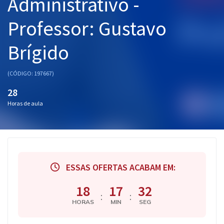
Administrativo -
Professor: Gustavo
Brígido
(CÓDIGO: 197667)
28
Horas de aula
ESSAS OFERTAS ACABAM EM:
18
17
31
:
:
HORAS
MIN
SEG