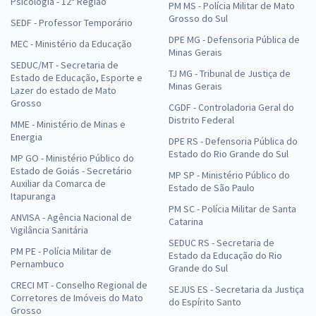
Psicologia - 12ª Região
PM MS - Polícia Militar de Mato
Grosso do Sul
SEDF - Professor Temporário
DPE MG - Defensoria Pública de
MEC - Ministério da Educação
Minas Gerais
SEDUC/MT - Secretaria de
TJ MG - Tribunal de Justiça de
Estado de Educação, Esporte e
Minas Gerais
Lazer do estado de Mato
Grosso
CGDF - Controladoria Geral do
Distrito Federal
MME - Ministério de Minas e
Energia
DPE RS - Defensoria Pública do
Estado do Rio Grande do Sul
MP GO - Ministério Público do
Estado de Goiás - Secretário
MP SP - Ministério Público do
Auxiliar da Comarca de
Estado de São Paulo
Itapuranga
PM SC - Polícia Militar de Santa
ANVISA - Agência Nacional de
Catarina
Vigilância Sanitária
SEDUC RS - Secretaria de
PM PE - Polícia Militar de
Estado da Educação do Rio
Pernambuco
Grande do Sul
CRECI MT - Conselho Regional de
SEJUS ES - Secretaria da Justiça
Corretores de Imóveis do Mato
do Espírito Santo
Grosso