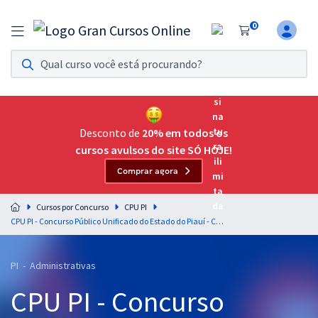
0
Assinatura Ilimitada 11
Acesso a todos os cursos. Teste grátis por 7 dias!
Assinatura OAB Até Passar
Acesso ilimitado a toda preparação para o Exame da
Desconto de
20% em todos os
Ordem, até você passar!
cursos avulsos do site SÓ HOJE!
Comprar agora
Residências Multiprofissionais
Preparação completa e intensiva para as principais
Cursos por Concurso
CPU PI
residências em saúde do Brasil
CPU PI - Concurso Público Unificado do Estado do Piauí - Conhecimentos Regionais do Estado do Piauí para Todos os Cargos - Professores: Admilson Costa e Júlio Santos (Pós-Edital)
Concursos
PI - Administrativas
Assinatura Ilimitada
CPU PI - Concurso
Cursos 20% OFF