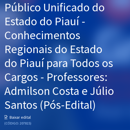
Público Unificado do
Pós
Estado do Piauí -
Graduação
Conhecimentos
OAB
Regionais do Estado
Mentorias
do Piauí para Todos os
Questões grátis
Conteúdo gratuito
Cargos - Professores:
Blog
Admilson Costa e Júlio
Aprovados
Santos (Pós-Edital)
Atendimento
Baixar edital
(CÓDIGO: 207815)