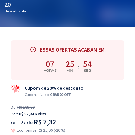
20
Horas de aula
ESSAS OFERTAS ACABAM EM:
07
25
53
:
:
HORAS
MIN
SEG
Cupom de 20% de desconto
Cupom ativado:
GRAN20-OFF
De:
R$ 109,80
Por:
R$ 87,84
à vista
R$ 7,32
ou
12x de
Economize R$ 21,96 (-20%)