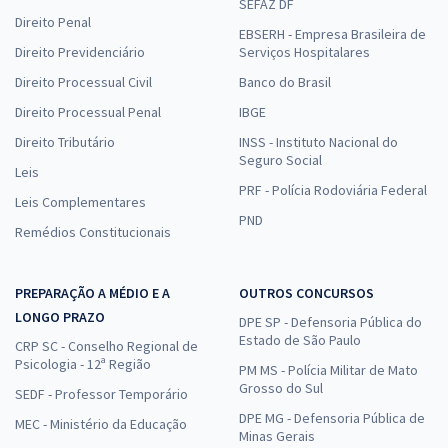
SEFAZ DF
Direito Penal
EBSERH - Empresa Brasileira de
Direito Previdenciário
Serviços Hospitalares
Direito Processual Civil
Banco do Brasil
Direito Processual Penal
IBGE
Direito Tributário
INSS - Instituto Nacional do
Seguro Social
Leis
PRF - Polícia Rodoviária Federal
Leis Complementares
PND
Remédios Constitucionais
PREPARAÇÃO A MÉDIO E A
OUTROS CONCURSOS
LONGO PRAZO
DPE SP - Defensoria Pública do
Estado de São Paulo
CRP SC - Conselho Regional de
Psicologia - 12ª Região
PM MS - Polícia Militar de Mato
Grosso do Sul
SEDF - Professor Temporário
DPE MG - Defensoria Pública de
MEC - Ministério da Educação
Minas Gerais