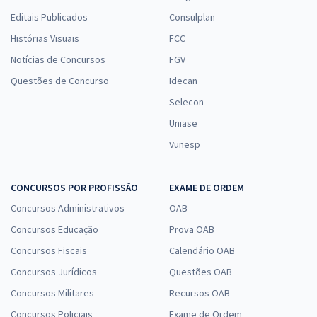
Editais Publicados
Consulplan
Histórias Visuais
FCC
Notícias de Concursos
FGV
Questões de Concurso
Idecan
Selecon
Uniase
Vunesp
CONCURSOS POR PROFISSÃO
EXAME DE ORDEM
Concursos Administrativos
OAB
Concursos Educação
Prova OAB
Concursos Fiscais
Calendário OAB
Concursos Jurídicos
Questões OAB
Concursos Militares
Recursos OAB
Concursos Policiais
Exame de Ordem