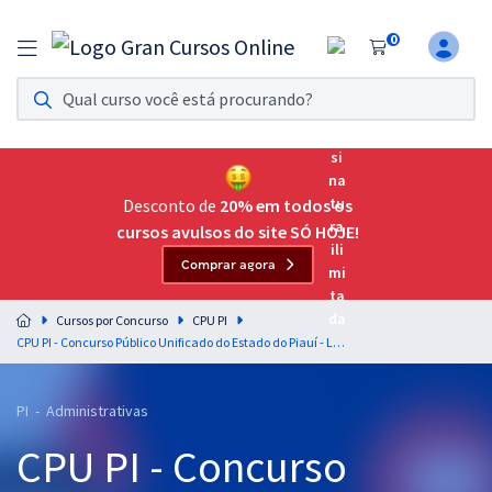
0
Assinatura Ilimitada 11
Acesso a todos os cursos. Teste grátis por 7 dias!
Assinatura OAB Até Passar
Acesso ilimitado a toda preparação para o Exame da
Desconto de
20% em todos os
Ordem, até você passar!
cursos avulsos do site SÓ HOJE!
Comprar agora
Residências Multiprofissionais
Preparação completa e intensiva para as principais
Cursos por Concurso
CPU PI
residências em saúde do Brasil
CPU PI - Concurso Público Unificado do Estado do Piauí - Legislação e Ética no Serviço Público para Todos os Cargos com a Equipe Gran (Pós-Edital)
Concursos
PI - Administrativas
Assinatura Ilimitada
CPU PI - Concurso
Cursos 20% OFF