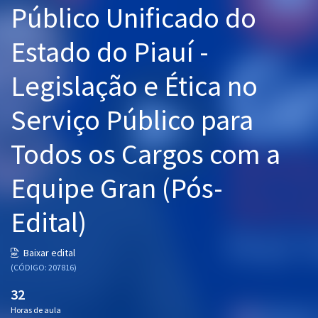
Público Unificado do
Pós
Estado do Piauí -
Graduação
Legislação e Ética no
OAB
Serviço Público para
Mentorias
Todos os Cargos com a
Questões grátis
Conteúdo gratuito
Equipe Gran (Pós-
Blog
Edital)
Aprovados
Baixar edital
(CÓDIGO: 207816)
Atendimento
32
Horas de aula