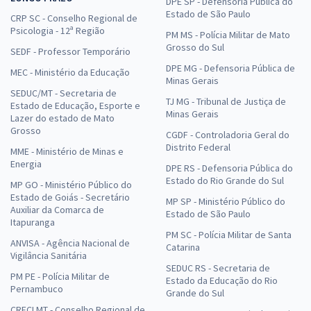
DPE SP - Defensoria Pública do
Estado de São Paulo
CRP SC - Conselho Regional de
Psicologia - 12ª Região
PM MS - Polícia Militar de Mato
Grosso do Sul
SEDF - Professor Temporário
DPE MG - Defensoria Pública de
MEC - Ministério da Educação
Minas Gerais
SEDUC/MT - Secretaria de
TJ MG - Tribunal de Justiça de
Estado de Educação, Esporte e
Minas Gerais
Lazer do estado de Mato
Grosso
CGDF - Controladoria Geral do
Distrito Federal
MME - Ministério de Minas e
Energia
DPE RS - Defensoria Pública do
Estado do Rio Grande do Sul
MP GO - Ministério Público do
Estado de Goiás - Secretário
MP SP - Ministério Público do
Auxiliar da Comarca de
Estado de São Paulo
Itapuranga
PM SC - Polícia Militar de Santa
ANVISA - Agência Nacional de
Catarina
Vigilância Sanitária
SEDUC RS - Secretaria de
PM PE - Polícia Militar de
Estado da Educação do Rio
Pernambuco
Grande do Sul
CRECI MT - Conselho Regional de