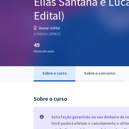
Elias Santana e Luc
Pós
Edital)
Graduação
Baixar edital
OAB
(CÓDIGO: 207813)
49
Mentorias
Horas de aula
Questões grátis
Conteúdo gratuito
Sobre o curso
Sobre o concurso
Blog
Aprovados
Sobre o curso
Atendimento
Satisfação garantida ou seu dinheiro de vo
Você poderá efetuar o cancelamento e obter 