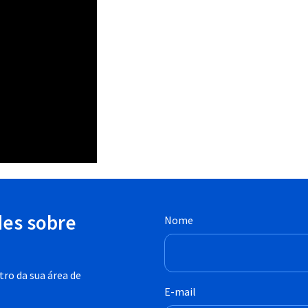
des sobre
Nome
ro da sua área de
E-mail