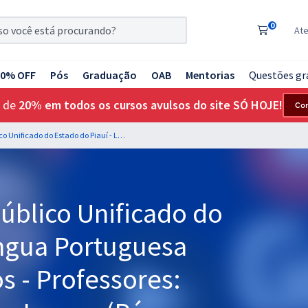
0
At
20% OFF
Pós
Graduação
OAB
Mentorias
Questões gr
 de
20% em todos os cursos avulsos do site SÓ HOJE!
Co
CPU PI - Concurso Público Unificado do Estado do Piauí - Língua Portuguesa para Todos os Cargos - Professores: Elias Santana e Lucas Lemos (Pós-Edital)
úblico Unificado do
íngua Portuguesa
s - Professores: