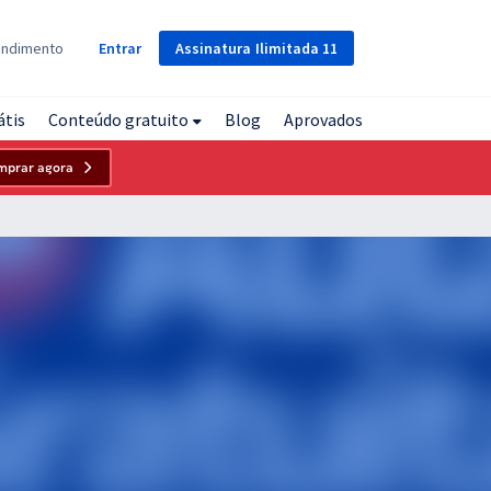
Assinatura
Ilimitada
11
endimento
Entrar
átis
Conteúdo gratuito
Blog
Aprovados
mprar agora