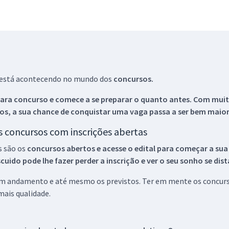
ue está acontecendo no mundo dos
concursos.
ara concurso e comece a se preparar o quanto antes. Com muita
os, a sua chance de conquistar uma vaga passa a ser bem maior
os concursos com inscrições abertas
s são os
concursos abertos e acesse o edital para começar a sua
ido pode lhe fazer perder a inscrição e ver o seu sonho se dis
 em andamento e até mesmo os previstos. Ter em mente os concurso
ais qualidade.