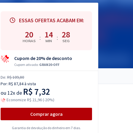
ESSAS OFERTAS ACABAM EM:
20
14
27
:
:
HORAS
MIN
SEG
Cupom de 20% de desconto
Cupom ativado:
GRAN20-OFF
De:
R$ 109,80
Por:
R$ 87,84
à vista
R$ 7,32
ou
12x de
Economize R$ 21,96 (-20%)
Comprar agora
Garantia de devolução do dinheiro em 7 dias.