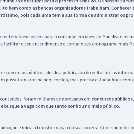
 maneira de estudar para o processo seletivo. Os nossos curso
uito bem como as bancas organizadoras trabalham. Conhecer a
tíssimo, pois cada uma tem a sua forma de administrar os proc
 a materiais exclusivos para o concurso em questão. São diversos 
a facilitar o seu entendimento e tornar o seu cronograma mais fle
re concursos públicos, desde a publicação do edital até as inform
em possui uma rotina bem corrida, mas precisa estudar bons conte
 conteúdos: foram milhares de aprovados em
concursos públicos,
s e busque a vaga com que tanto sonhou no meio público.
aduação e inicia a transformação da sua carreira. Contribuindo c