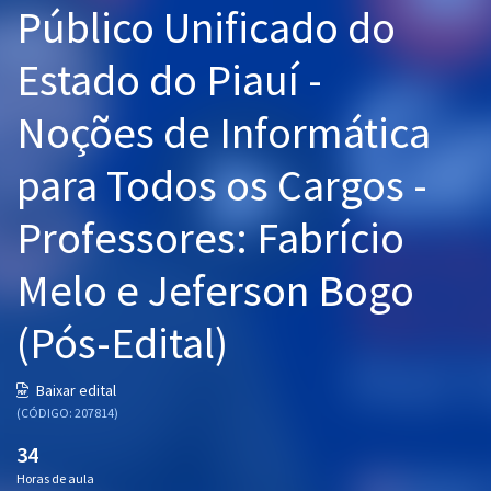
Público Unificado do
Pós
Estado do Piauí -
Graduação
Noções de Informática
OAB
para Todos os Cargos -
Mentorias
Professores: Fabrício
Questões grátis
Conteúdo gratuito
Melo e Jeferson Bogo
Blog
(Pós-Edital)
Aprovados
Baixar edital
(CÓDIGO: 207814)
Atendimento
34
Horas de aula