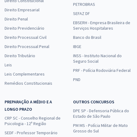
Direito Constitucional
PETROBRAS
Direito Empresarial
SEFAZ DF
Direito Penal
EBSERH - Empresa Brasileira de
Direito Previdenciário
Serviços Hospitalares
Direito Processual Civil
Banco do Brasil
Direito Processual Penal
IBGE
Direito Tributário
INSS - Instituto Nacional do
Seguro Social
Leis
PRF - Polícia Rodoviária Federal
Leis Complementares
PND
Remédios Constitucionais
PREPARAÇÃO A MÉDIO E A
OUTROS CONCURSOS
LONGO PRAZO
DPE SP - Defensoria Pública do
Estado de São Paulo
CRP SC - Conselho Regional de
Psicologia - 12ª Região
PM MS - Polícia Militar de Mato
Grosso do Sul
SEDF - Professor Temporário