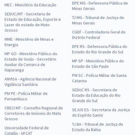
DPE MG - Defensoria Pública de
MEC - Ministério da Educação
Minas Gerais
SEDUC/MT - Secretaria de
TJ MG - Tribunal de Justiça de
Estado de Educação, Esporte e
Minas Gerais
Lazer do estado de Mato
Grosso
CGDF - Controladoria Geral do
Distrito Federal
MME - Ministério de Minas e
Energia
DPE RS - Defensoria Pública do
Estado do Rio Grande do Sul
MP GO - Ministério Público do
Estado de Goiás - Secretário
MP SP - Ministério Público do
Auxiliar da Comarca de
Estado de São Paulo
Itapuranga
PM SC - Polícia Militar de Santa
ANVISA - Agência Nacional de
Catarina
Vigilância Sanitária
SEDUC RS - Secretaria de
PM PE - Polícia Militar de
Estado da Educação do Rio
Pernambuco
Grande do Sul
CRECI MT - Conselho Regional de
SEJUS ES - Secretaria da Justiça
Corretores de Imóveis do Mato
do Espírito Santo
Grosso
TJ BA - Tribunal de Justiça do
Universidade Federal de
Estado da Bahia
Catalão - UFCAT