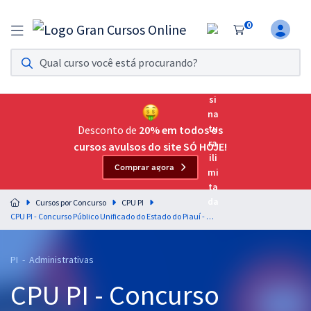
0
Assinatura Ilimitada 11
Acesso a todos os cursos. Teste grátis por 7 dias!
Assinatura OAB Até Passar
Acesso ilimitado a toda preparação para o Exame da
Desconto de
20% em todos os
Ordem, até você passar!
cursos avulsos do site SÓ HOJE!
Comprar agora
Residências Multiprofissionais
Preparação completa e intensiva para as principais
Cursos por Concurso
CPU PI
residências em saúde do Brasil
CPU PI - Concurso Público Unificado do Estado do Piauí - Noções de Informática para Todos os Cargos - Professores: Fabrício Melo e Jeferson Bogo (Pós-Edital)
Concursos
PI - Administrativas
Assinatura Ilimitada
CPU PI - Concurso
Cursos 20% OFF