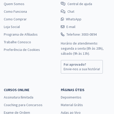
Quem Somos
Central de ajuda
Como Funciona
Chat
Como Comprar
WhatsApp
Loja Social
E-mail
Programa de Afiliados
Telefone: 3003-0894
Trabalhe Conosco
Horário de atendimento:
segunda a sexta (8h às 20h),
Preferência de Cookies
sábado (9h às 13h).
Foi aprovado?
Envie-nos a sua história!
CURSOS ONLINE
PÁGINAS ÚTEIS
Assinatura Ilimitada
Depoimentos
Coaching para Concursos
Material Grátis
Exame de Ordem
Aulas ao Vivo