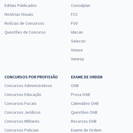
Editais Publicados
Consulplan
Histórias Visuais
FCC
Notícias de Concursos
FGV
Questões de Concurso
Idecan
Selecon
Uniase
Vunesp
CONCURSOS POR PROFISSÃO
EXAME DE ORDEM
Concursos Administrativos
OAB
Concursos Educação
Prova OAB
Concursos Fiscais
Calendário OAB
Concursos Jurídicos
Questões OAB
Concursos Militares
Recursos OAB
Concursos Policiais
Exame de Ordem