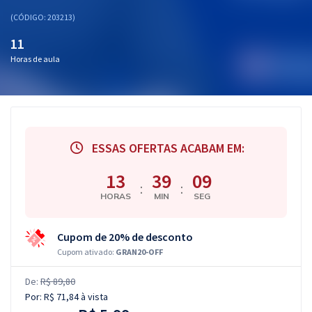
(CÓDIGO: 203213)
11
Horas de aula
ESSAS OFERTAS ACABAM EM:
13
39
08
:
:
HORAS
MIN
SEG
Cupom de 20% de desconto
Cupom ativado:
GRAN20-OFF
De:
R$ 89,80
Por:
R$ 71,84
à vista