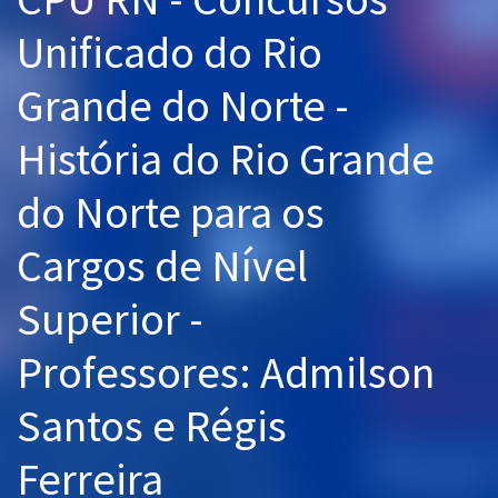
Pós
Unificado do Rio
Graduação
Grande do Norte -
OAB
História do Rio Grande
Mentorias
do Norte para os
Questões grátis
Cargos de Nível
Conteúdo gratuito
Superior -
Blog
Professores: Admilson
Aprovados
Santos e Régis
Atendimento
Ferreira