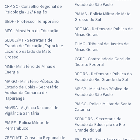
Estado de São Paulo
CRP SC - Conselho Regional de
Psicologia - 12ª Região
PM MS - Polícia Militar de Mato
Grosso do Sul
SEDF - Professor Temporário
DPE MG - Defensoria Pública de
MEC - Ministério da Educação
Minas Gerais
SEDUC/MT - Secretaria de
TJ MG - Tribunal de Justiça de
Estado de Educação, Esporte e
Minas Gerais
Lazer do estado de Mato
Grosso
CGDF - Controladoria Geral do
Distrito Federal
MME - Ministério de Minas e
Energia
DPE RS - Defensoria Pública do
Estado do Rio Grande do Sul
MP GO - Ministério Público do
Estado de Goiás - Secretário
MP SP - Ministério Público do
Auxiliar da Comarca de
Estado de São Paulo
Itapuranga
PM SC - Polícia Militar de Santa
ANVISA - Agência Nacional de
Catarina
Vigilância Sanitária
SEDUC RS - Secretaria de
PM PE - Polícia Militar de
Estado da Educação do Rio
Pernambuco
Grande do Sul
CRECI MT - Conselho Regional de
SEJUS ES - Secretaria da Justiça