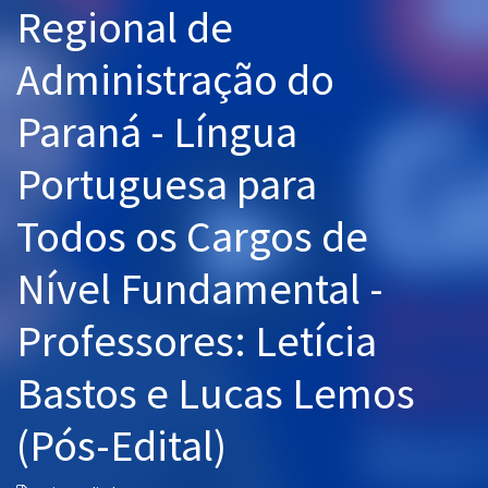
Regional de
Pós
Administração do
Graduação
Paraná - Língua
OAB
Portuguesa para
Mentorias
Todos os Cargos de
Questões grátis
Conteúdo gratuito
Nível Fundamental -
Blog
Professores: Letícia
Aprovados
Bastos e Lucas Lemos
Atendimento
(Pós-Edital)