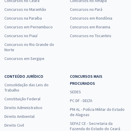
Concursos no Ceará
Concursos no Amapá
Concursos no Maranhão
Concursos no Pará
Concursos na Paraíba
Concursos em Rondônia
Concursos em Pernambuco
Concursos em Roraima
Concursos no Piauí
Concursos no Tocantins
Concursos no Rio Grande do
Norte
Concursos em Sergipe
CONTEÚDO JURÍDICO
CONCURSOS MAIS
PROCURADOS
Consolidação das Leis do
Trabalho
SEDES
Constituição Federal
PC DF - DELTA
Direito Administrativo
PM AL - Polícia Militar do Estado
de Alagoas
Direito Ambiental
SEFAZ CE - Secretaria da
Direito Civil
Fazenda do Estado do Ceará