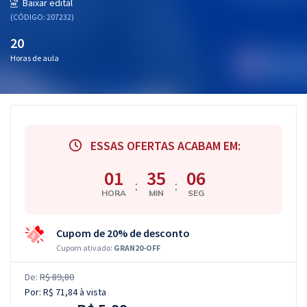
Baixar edital
(CÓDIGO: 207232)
20
Horas de aula
ESSAS OFERTAS ACABAM EM:
01
35
05
:
:
HORA
MIN
SEG
Cupom de 20% de desconto
Cupom ativado:
GRAN20-OFF
De:
R$ 89,80
Por:
R$ 71,84
à vista