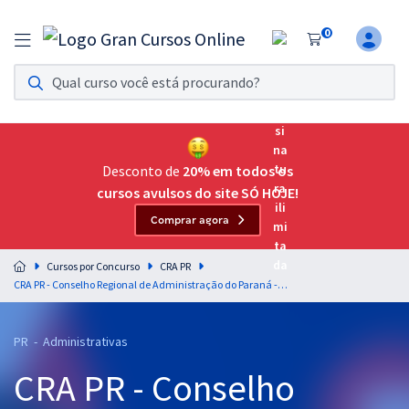
0
Assinatura Ilimitada 11
Acesso a todos os cursos. Teste grátis por 7 dias!
Assinatura OAB Até Passar
Acesso ilimitado a toda preparação para o Exame da
Desconto de
20% em todos os
Ordem, até você passar!
cursos avulsos do site SÓ HOJE!
Comprar agora
Residências Multiprofissionais
Preparação completa e intensiva para as principais
Cursos por Concurso
CRA PR
residências em saúde do Brasil
CRA PR - Conselho Regional de Administração do Paraná - Língua Portuguesa para Todos os Cargos de Nível Fundamental - Professores: Letícia Bastos e Lucas Lemos (Pós-Edital)
Concursos
PR - Administrativas
Assinatura Ilimitada
CRA PR - Conselho
Cursos 20% OFF