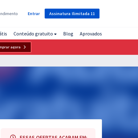
Assinatura
Ilimitada
11
endimento
Entrar
átis
Conteúdo gratuito
Blog
Aprovados
mprar agora
ESSAS OFERTAS ACABAM EM: