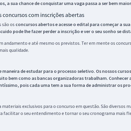
os, a sua chance de conquistar uma vaga passa a ser bem maior
os concursos com inscrições abertas
s são os
concursos abertos e acesse o edital para começar a sua
ido pode lhe fazer perder a inscrição e ver o seu sonho se dis
 em andamento e até mesmo os previstos. Ter em mente os concurso
ais qualidade.
 maneira de estudar para o processo seletivo. Os nossos curso
uito bem como as bancas organizadoras trabalham. Conhecer a
tíssimo, pois cada uma tem a sua forma de administrar os proc
 a materiais exclusivos para o concurso em questão. São diversos 
a facilitar o seu entendimento e tornar o seu cronograma mais fle