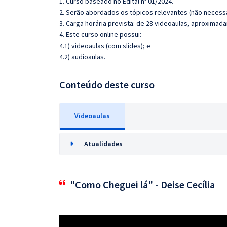
1. Curso baseado no Edital nº 01/2024.
2. Serão abordados os tópicos relevantes (não necessa
3. Carga horária prevista: de 28 videoaulas, aproxima
4. Este curso online possui:
4.1) videoaulas (com slides); e
4.2) audioaulas.
Conteúdo deste curso
Videoaulas
Atualidades
"Como Cheguei lá" - Deise Cecília