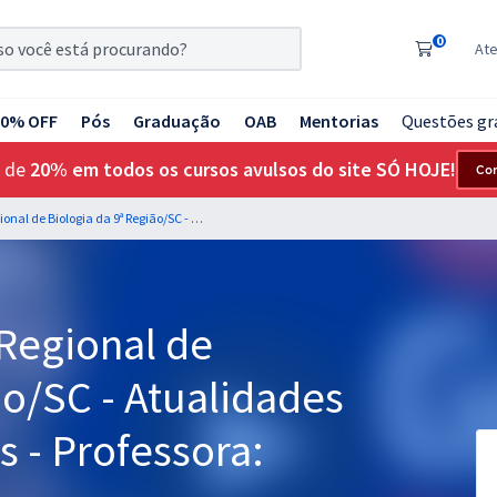
0
At
20% OFF
Pós
Graduação
OAB
Mentorias
Questões gr
 de
20% em todos os cursos avulsos do site SÓ HOJE!
Co
CRBio 9 - Conselho Regional de Biologia da 9ª Região/SC - Atualidades para todos os Cargos - Professora: Rebecca Guimarães
 Regional de
ão/SC - Atualidades
s - Professora: