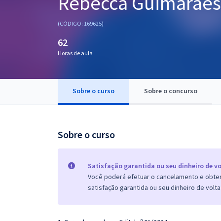
Rebecca Guimarães
Pós
(CÓDIGO: 169625)
Graduação
62
Horas de aula
OAB
Mentorias
Sobre o curso
Sobre o concurso
Questões grátis
Conteúdo gratuito
Sobre o curso
Blog
Aprovados
Satisfação garantida ou seu dinheiro de vo
Você poderá efetuar o cancelamento e obter 
satisfação garantida ou seu dinheiro de volta
Atendimento