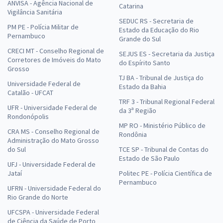
ANVISA - Agência Nacional de
Catarina
Vigilância Sanitária
SEDUC RS - Secretaria de
PM PE - Polícia Militar de
Estado da Educação do Rio
Pernambuco
Grande do Sul
CRECI MT - Conselho Regional de
SEJUS ES - Secretaria da Justiça
Corretores de Imóveis do Mato
do Espírito Santo
Grosso
TJ BA - Tribunal de Justiça do
Universidade Federal de
Estado da Bahia
Catalão - UFCAT
TRF 3 - Tribunal Regional Federal
UFR - Universidade Federal de
da 3ª Região
Rondonópolis
MP RO - Ministério Público de
CRA MS - Conselho Regional de
Rondônia
Administração do Mato Grosso
do Sul
TCE SP - Tribunal de Contas do
Estado de São Paulo
UFJ - Universidade Federal de
Jataí
Politec PE - Polícia Científica de
Pernambuco
UFRN - Universidade Federal do
Rio Grande do Norte
UFCSPA - Universidade Federal
de Ciência da Saúde de Porto