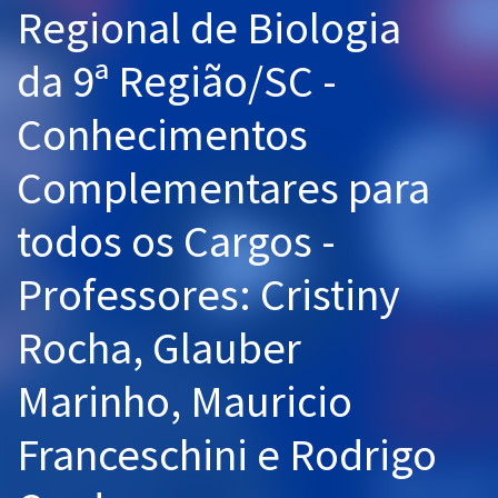
Regional de Biologia
Pós
da 9ª Região/SC -
Graduação
Conhecimentos
OAB
Complementares para
Mentorias
todos os Cargos -
Questões grátis
Conteúdo gratuito
Professores: Cristiny
Blog
Rocha, Glauber
Aprovados
Marinho, Mauricio
Atendimento
Franceschini e Rodrigo