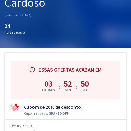
Cardoso
(CÓDIGO: 169624)
24
Horas de aula
ESSAS OFERTAS ACABAM EM:
03
52
49
:
:
HORAS
MIN
SEG
Cupom de 20% de desconto
Cupom ativado:
GRAN20-OFF
De:
R$ 79,80