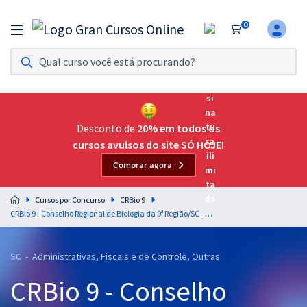
0
Assinatura Ilimitada 11
Acesso a todos os cursos. Teste grátis por 7 dias!
Assinatura OAB Até Passar
Acesso ilimitado a toda preparação para o Exame da
Desconto de
20% em todos os
Ordem, até você passar!
cursos avulsos do site SÓ HOJE!
Comprar agora
Residências Multiprofissionais
Preparação completa e intensiva para as principais
Cursos por Concurso
CRBio 9
residências em saúde do Brasil
CRBio 9 - Conselho Regional de Biologia da 9ª Região/SC - Conhecimentos Complementares para todos os Cargos - Professores: Cristiny Rocha, Glauber Marinho, Mauricio Franceschini e Rodrigo Cardoso
Concursos
SC - Administrativas, Fiscais e de Controle, Outras
Assinatura Ilimitada
CRBio 9 - Conselho
Cursos 20% OFF