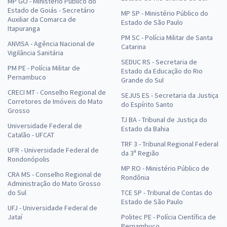
MP GO - Ministério Público do
Estado de Goiás - Secretário
MP SP - Ministério Público do
Auxiliar da Comarca de
Estado de São Paulo
Itapuranga
PM SC - Polícia Militar de Santa
ANVISA - Agência Nacional de
Catarina
Vigilância Sanitária
SEDUC RS - Secretaria de
PM PE - Polícia Militar de
Estado da Educação do Rio
Pernambuco
Grande do Sul
CRECI MT - Conselho Regional de
SEJUS ES - Secretaria da Justiça
Corretores de Imóveis do Mato
do Espírito Santo
Grosso
TJ BA - Tribunal de Justiça do
Universidade Federal de
Estado da Bahia
Catalão - UFCAT
TRF 3 - Tribunal Regional Federal
UFR - Universidade Federal de
da 3ª Região
Rondonópolis
MP RO - Ministério Público de
CRA MS - Conselho Regional de
Rondônia
Administração do Mato Grosso
do Sul
TCE SP - Tribunal de Contas do
Estado de São Paulo
UFJ - Universidade Federal de
Jataí
Politec PE - Polícia Científica de
Pernambuco