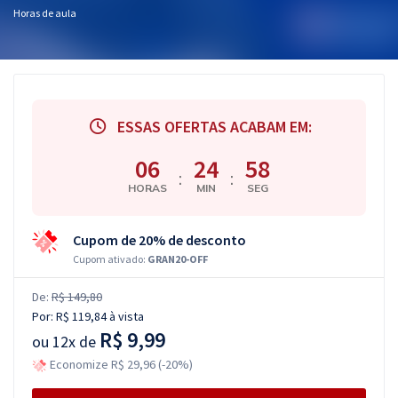
Horas de aula
ESSAS OFERTAS ACABAM EM:
06
24
57
:
:
HORAS
MIN
SEG
Cupom de 20% de desconto
Cupom ativado:
GRAN20-OFF
De:
R$ 149,80
Por:
R$ 119,84
à vista
R$ 9,99
ou
12x de
Economize R$ 29,96 (-20%)