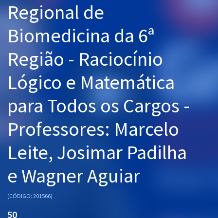
Regional de
Pós
Biomedicina da 6ª
Graduação
Região - Raciocínio
OAB
Lógico e Matemática
Mentorias
para Todos os Cargos -
Questões grátis
Conteúdo gratuito
Professores: Marcelo
Blog
Leite, Josimar Padilha
Aprovados
e Wagner Aguiar
Atendimento
(CÓDIGO: 201566)
50