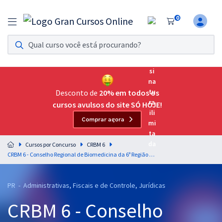
0
Assinatura Ilimitada 11
Acesso a todos os cursos. Teste grátis por 7 dias!
Assinatura OAB Até Passar
Acesso ilimitado a toda preparação para o Exame da
Desconto de
20% em todos os
Ordem, até você passar!
cursos avulsos do site SÓ HOJE!
Comprar agora
Residências Multiprofissionais
Preparação completa e intensiva para as principais
Cursos por Concurso
CRBM 6
residências em saúde do Brasil
CRBM 6 - Conselho Regional de Biomedicina da 6ª Região - Raciocínio Lógico e Matemática para Todos os Cargos - Professores: Marcelo Leite, Josimar Padilha e Wagner Aguiar
Concursos
PR - Administrativas, Fiscais e de Controle, Jurídicas
Assinatura Ilimitada
CRBM 6 - Conselho
Cursos 20% OFF