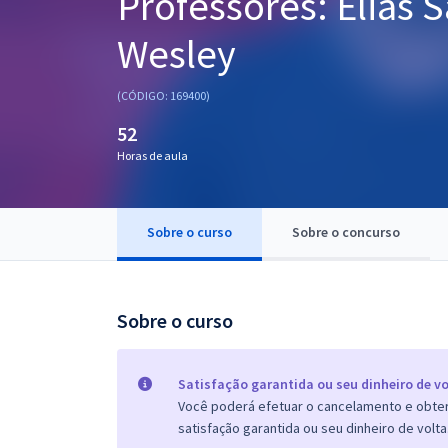
Professores: Elias 
Pós
Wesley
Graduação
(CÓDIGO: 169400)
OAB
52
Mentorias
Horas de aula
Questões grátis
Sobre o curso
Sobre o concurso
Conteúdo gratuito
Blog
Sobre o curso
Aprovados
Atendimento
Satisfação garantida ou seu dinheiro de vo
Você poderá efetuar o cancelamento e obter 
satisfação garantida ou seu dinheiro de volta