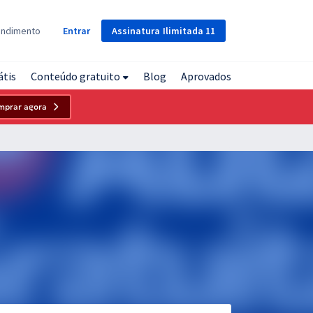
Assinatura
Ilimitada
11
endimento
Entrar
átis
Conteúdo gratuito
Blog
Aprovados
mprar agora