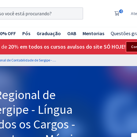
0
At
20% OFF
Pós
Graduação
OAB
Mentorias
Questões gr
 de
20% em todos os cursos avulsos do site SÓ HOJE!
Co
CRC SE - Conselho Regional de Contabilidade de Sergipe - Língua Portuguesa para Todos os Cargos - Professores: Elias Santana e Márcio Wesley
Regional de
rgipe - Língua
dos os Cargos -