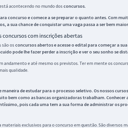
ue está acontecendo no mundo dos
concursos.
ara concurso e comece a se preparar o quanto antes. Com muita
os, a sua chance de conquistar uma vaga passa a ser bem maior
os concursos com inscrições abertas
s são os
concursos abertos e acesse o edital para começar a sua
ido pode lhe fazer perder a inscrição e ver o seu sonho se dis
 em andamento e até mesmo os previstos. Ter em mente os concurso
ais qualidade.
 maneira de estudar para o processo seletivo. Os nossos curso
uito bem como as bancas organizadoras trabalham. Conhecer a
tíssimo, pois cada uma tem a sua forma de administrar os proc
 a materiais exclusivos para o concurso em questão. São diversos 