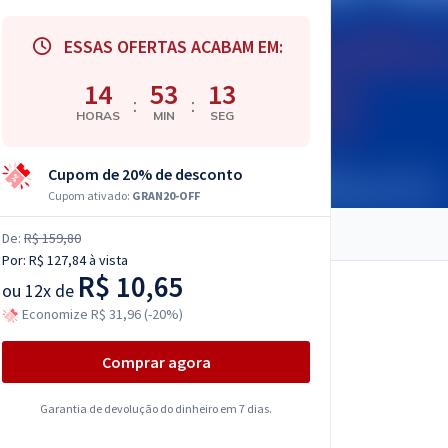
ESSAS OFERTAS ACABAM EM:
14
53
12
:
:
HORAS
MIN
SEG
Cupom de 20% de desconto
Cupom ativado:
GRAN20-OFF
De:
R$ 159,80
Por:
R$ 127,84
à vista
R$ 10,65
ou
12x de
Economize R$ 31,96 (-20%)
Comprar agora
Garantia de devolução do dinheiro em 7 dias.