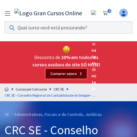
0
Assinatura Ilimitada 11
Acesso a todos os cursos. Teste grátis por 7 dias!
Assinatura OAB Até Passar
Acesso ilimitado a toda preparação para o Exame da
Desconto de
20% em todos os
Ordem, até você passar!
cursos avulsos do site SÓ HOJE!
Comprar agora
Residências Multiprofissionais
Preparação completa e intensiva para as principais
Cursos por Concurso
CRC SE
residências em saúde do Brasil
CRC SE - Conselho Regional de Contabilidade de Sergipe - Raciocínio Lógico e Matemático para Todos os Cargos - Professor: Marcelo Leite
Concursos
SE - Administrativas, Fiscais e de Controle, Jurídicas
Assinatura Ilimitada
CRC SE - Conselho
Cursos 20% OFF