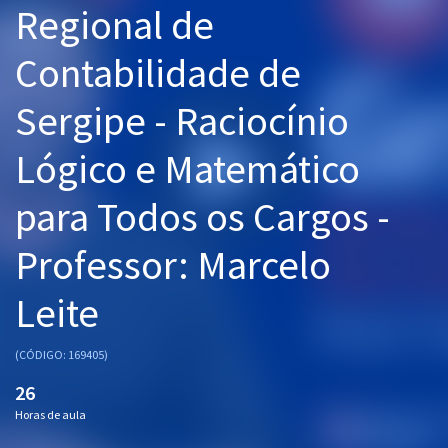
Regional de
Pós
Contabilidade de
Graduação
Sergipe - Raciocínio
OAB
Lógico e Matemático
Mentorias
para Todos os Cargos -
Questões grátis
Conteúdo gratuito
Professor: Marcelo
Blog
Leite
Aprovados
(CÓDIGO: 169405)
Atendimento
26
Horas de aula