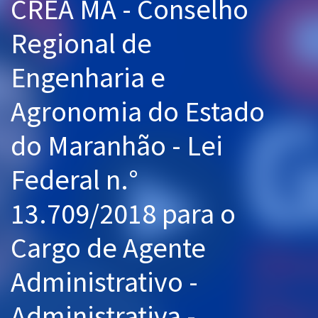
CREA MA - Conselho
Pós
Regional de
Graduação
Engenharia e
OAB
Agronomia do Estado
Mentorias
do Maranhão - Lei
Questões grátis
Federal n.°
Conteúdo gratuito
13.709/2018 para o
Blog
Aprovados
Cargo de Agente
Administrativo -
Atendimento
Administrativa -