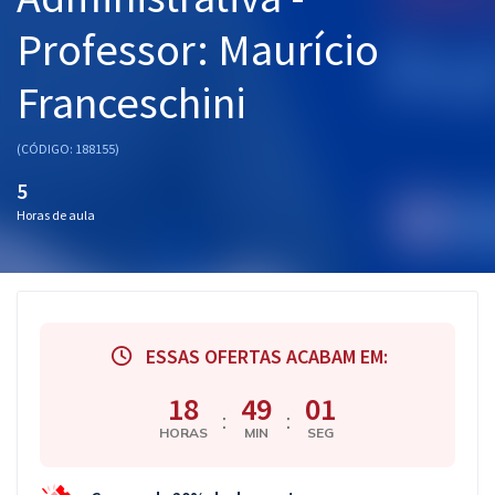
Professor: Maurício
Franceschini
(CÓDIGO: 188155)
5
Horas de aula
ESSAS OFERTAS ACABAM EM:
18
49
00
:
:
HORAS
MIN
SEG