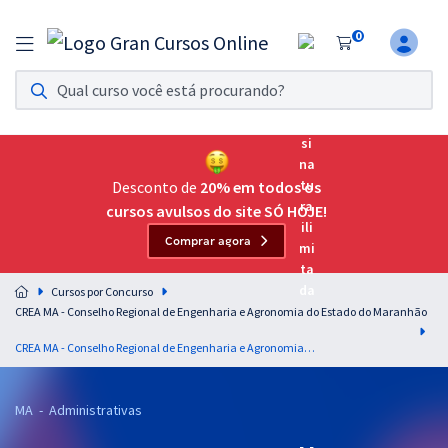
0
Assinatura Ilimitada 11
Acesso a todos os cursos. Teste grátis por 7 dias!
Assinatura OAB Até Passar
Acesso ilimitado a toda preparação para o Exame da
Desconto de
20% em todos os
Ordem, até você passar!
cursos avulsos do site SÓ HOJE!
Comprar agora
Residências Multiprofissionais
Preparação completa e intensiva para as principais
Cursos por Concurso
residências em saúde do Brasil
CREA MA - Conselho Regional de Engenharia e Agronomia do Estado do Maranhão
Concursos
CREA MA - Conselho Regional de Engenharia e Agronomia do Estado do Maranhão - Lei Federal n.° 13.709/2018 para o Cargo de Agente Administrativo - Administrativa - Professor: Maurício Franceschini
Assinatura Ilimitada
MA - Administrativas
Cursos 20% OFF