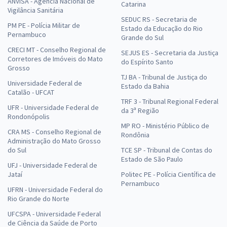
ANVISA - Agência Nacional de
Catarina
Vigilância Sanitária
SEDUC RS - Secretaria de
PM PE - Polícia Militar de
Estado da Educação do Rio
Pernambuco
Grande do Sul
CRECI MT - Conselho Regional de
SEJUS ES - Secretaria da Justiça
Corretores de Imóveis do Mato
do Espírito Santo
Grosso
TJ BA - Tribunal de Justiça do
Universidade Federal de
Estado da Bahia
Catalão - UFCAT
TRF 3 - Tribunal Regional Federal
UFR - Universidade Federal de
da 3ª Região
Rondonópolis
MP RO - Ministério Público de
CRA MS - Conselho Regional de
Rondônia
Administração do Mato Grosso
do Sul
TCE SP - Tribunal de Contas do
Estado de São Paulo
UFJ - Universidade Federal de
Jataí
Politec PE - Polícia Científica de
Pernambuco
UFRN - Universidade Federal do
Rio Grande do Norte
UFCSPA - Universidade Federal
de Ciência da Saúde de Porto