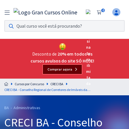
0
Assinatura Ilimitada 11
Acesso a todos os cursos. Teste grátis por 7 dias!
Assinatura OAB Até Passar
Acesso ilimitado a toda preparação para o Exame da
Desconto de
20% em todos os
Ordem, até você passar!
cursos avulsos do site SÓ HOJE!
Comprar agora
Residências Multiprofissionais
Preparação completa e intensiva para as principais
Cursos por Concurso
CRECI BA
residências em saúde do Brasil
CRECI BA - Conselho Regional de Corretores de Imóveis da 9ª Região - Conhecimentos Complementares para Todos os Cargos - Professores: Equipe Gran Online
Concursos
BA - Administrativas
Assinatura Ilimitada
CRECI BA - Conselho
Cursos 20% OFF