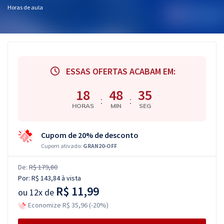
Horas de aula
ESSAS OFERTAS ACABAM EM:
18
48
34
:
:
HORAS
MIN
SEG
Cupom de 20% de desconto
Cupom ativado:
GRAN20-OFF
De:
R$ 179,80
Por:
R$ 143,84
à vista
R$ 11,99
ou
12x de
Economize R$ 35,96 (-20%)