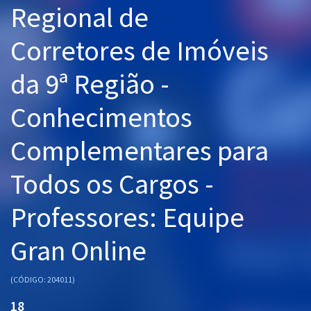
Regional de
Pós
Corretores de Imóveis
Graduação
da 9ª Região -
OAB
Conhecimentos
Mentorias
Complementares para
Questões grátis
Conteúdo gratuito
Todos os Cargos -
Blog
Professores: Equipe
Aprovados
Gran Online
Atendimento
(CÓDIGO: 204011)
18