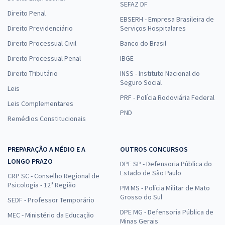
SEFAZ DF
Direito Penal
EBSERH - Empresa Brasileira de
Direito Previdenciário
Serviços Hospitalares
Direito Processual Civil
Banco do Brasil
Direito Processual Penal
IBGE
Direito Tributário
INSS - Instituto Nacional do
Seguro Social
Leis
PRF - Polícia Rodoviária Federal
Leis Complementares
PND
Remédios Constitucionais
PREPARAÇÃO A MÉDIO E A
OUTROS CONCURSOS
LONGO PRAZO
DPE SP - Defensoria Pública do
Estado de São Paulo
CRP SC - Conselho Regional de
Psicologia - 12ª Região
PM MS - Polícia Militar de Mato
Grosso do Sul
SEDF - Professor Temporário
DPE MG - Defensoria Pública de
MEC - Ministério da Educação
Minas Gerais