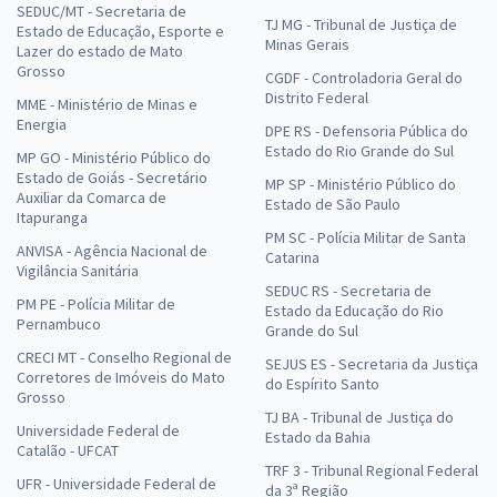
SEDUC/MT - Secretaria de
TJ MG - Tribunal de Justiça de
Estado de Educação, Esporte e
Minas Gerais
Lazer do estado de Mato
Grosso
CGDF - Controladoria Geral do
Distrito Federal
MME - Ministério de Minas e
Energia
DPE RS - Defensoria Pública do
Estado do Rio Grande do Sul
MP GO - Ministério Público do
Estado de Goiás - Secretário
MP SP - Ministério Público do
Auxiliar da Comarca de
Estado de São Paulo
Itapuranga
PM SC - Polícia Militar de Santa
ANVISA - Agência Nacional de
Catarina
Vigilância Sanitária
SEDUC RS - Secretaria de
PM PE - Polícia Militar de
Estado da Educação do Rio
Pernambuco
Grande do Sul
CRECI MT - Conselho Regional de
SEJUS ES - Secretaria da Justiça
Corretores de Imóveis do Mato
do Espírito Santo
Grosso
TJ BA - Tribunal de Justiça do
Universidade Federal de
Estado da Bahia
Catalão - UFCAT
TRF 3 - Tribunal Regional Federal
UFR - Universidade Federal de
da 3ª Região