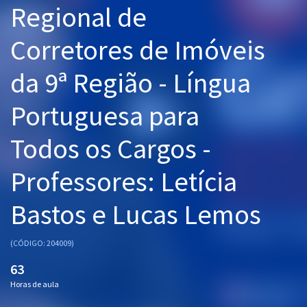
Regional de
Pós
Corretores de Imóveis
Graduação
da 9ª Região - Língua
OAB
Portuguesa para
Mentorias
Todos os Cargos -
Questões grátis
Conteúdo gratuito
Professores: Letícia
Blog
Bastos e Lucas Lemos
Aprovados
(CÓDIGO: 204009)
Atendimento
63
Horas de aula