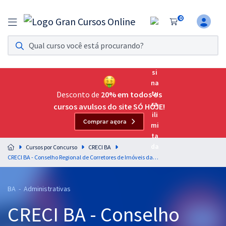
0
Assinatura Ilimitada 11
Acesso a todos os cursos. Teste grátis por 7 dias!
Assinatura OAB Até Passar
Acesso ilimitado a toda preparação para o Exame da
Desconto de
20% em todos os
Ordem, até você passar!
cursos avulsos do site SÓ HOJE!
Comprar agora
Residências Multiprofissionais
Preparação completa e intensiva para as principais
Cursos por Concurso
CRECI BA
residências em saúde do Brasil
CRECI BA - Conselho Regional de Corretores de Imóveis da 9ª Região - Língua Portuguesa para Todos os Cargos - Professores: Letícia Bastos e Lucas Lemos
Concursos
BA - Administrativas
Assinatura Ilimitada
CRECI BA - Conselho
Cursos 20% OFF