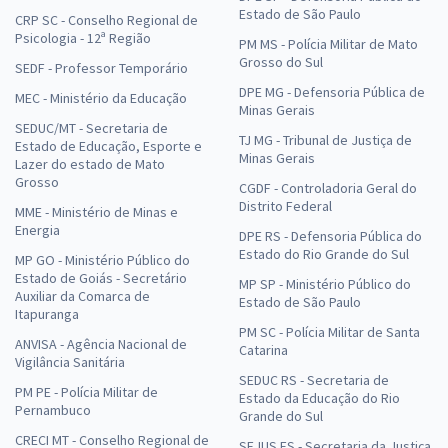
Estado de São Paulo
CRP SC - Conselho Regional de
Psicologia - 12ª Região
PM MS - Polícia Militar de Mato
Grosso do Sul
SEDF - Professor Temporário
DPE MG - Defensoria Pública de
MEC - Ministério da Educação
Minas Gerais
SEDUC/MT - Secretaria de
TJ MG - Tribunal de Justiça de
Estado de Educação, Esporte e
Minas Gerais
Lazer do estado de Mato
Grosso
CGDF - Controladoria Geral do
Distrito Federal
MME - Ministério de Minas e
Energia
DPE RS - Defensoria Pública do
Estado do Rio Grande do Sul
MP GO - Ministério Público do
Estado de Goiás - Secretário
MP SP - Ministério Público do
Auxiliar da Comarca de
Estado de São Paulo
Itapuranga
PM SC - Polícia Militar de Santa
ANVISA - Agência Nacional de
Catarina
Vigilância Sanitária
SEDUC RS - Secretaria de
PM PE - Polícia Militar de
Estado da Educação do Rio
Pernambuco
Grande do Sul
CRECI MT - Conselho Regional de
SEJUS ES - Secretaria da Justiça