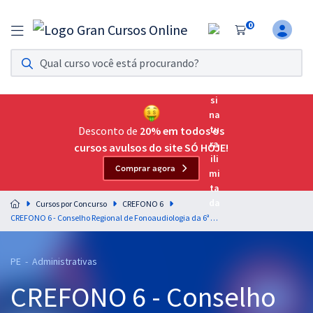
0
Assinatura Ilimitada 11
Acesso a todos os cursos. Teste grátis por 7 dias!
Assinatura OAB Até Passar
Acesso ilimitado a toda preparação para o Exame da
Desconto de
20% em todos os
Ordem, até você passar!
cursos avulsos do site SÓ HOJE!
Comprar agora
Residências Multiprofissionais
Preparação completa e intensiva para as principais
Cursos por Concurso
CREFONO 6
residências em saúde do Brasil
CREFONO 6 - Conselho Regional de Fonoaudiologia da 6ª Região - Raciocínio Lógico para Todos os Cargos - Professor: Pedro Campos
Concursos
PE - Administrativas
Assinatura Ilimitada
CREFONO 6 - Conselho
Cursos 20% OFF