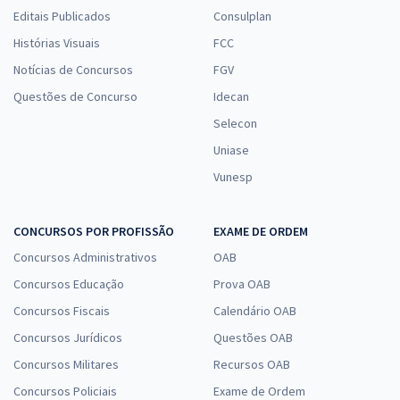
Editais Publicados
Consulplan
Histórias Visuais
FCC
Notícias de Concursos
FGV
Questões de Concurso
Idecan
Selecon
Uniase
Vunesp
CONCURSOS POR PROFISSÃO
EXAME DE ORDEM
Concursos Administrativos
OAB
Concursos Educação
Prova OAB
Concursos Fiscais
Calendário OAB
Concursos Jurídicos
Questões OAB
Concursos Militares
Recursos OAB
Concursos Policiais
Exame de Ordem