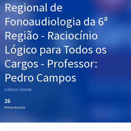
Regional de
Pós
Fonoaudiologia da 6ª
Graduação
Região - Raciocínio
OAB
Lógico para Todos os
Mentorias
Cargos - Professor:
Questões grátis
Conteúdo gratuito
Pedro Campos
Blog
(CÓDIGO: 203038)
Aprovados
26
Horas de aula
Atendimento