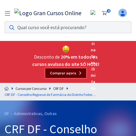
0
Assinatura Ilimitada 11
Acesso a todos os cursos. Teste grátis por 7 dias!
Assinatura OAB Até Passar
Acesso ilimitado a toda preparação para o Exame da
Desconto de
20% em todos os
Ordem, até você passar!
cursos avulsos do site SÓ HOJE!
Comprar agora
Residências Multiprofissionais
Preparação completa e intensiva para as principais
Cursos por Concurso
CRF DF
residências em saúde do Brasil
CRF DF - Conselho Regional de Farmácia do Distrito Federal - Língua Portuguesa - Professores: Elias Santana e Fernando Moura
Concursos
DF - Administrativas, Outras
Assinatura Ilimitada
CRF DF - Conselho
Cursos 20% OFF