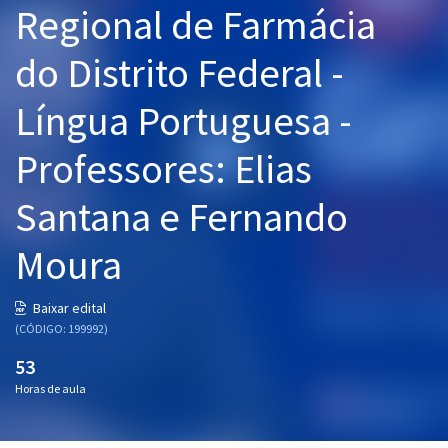
Regional de Farmácia
Pós
do Distrito Federal -
Graduação
Língua Portuguesa -
OAB
Professores: Elias
Mentorias
Santana e Fernando
Questões grátis
Conteúdo gratuito
Moura
Blog
Baixar edital
Aprovados
(CÓDIGO: 199992)
53
Atendimento
Horas de aula