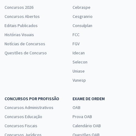
Concursos 2026
Cebraspe
Concursos Abertos
Cesgranrio
Editais Publicados
Consulplan
Histórias Visuais
FCC
Notícias de Concursos
FGV
Questões de Concurso
Idecan
Selecon
Uniase
Vunesp
CONCURSOS POR PROFISSÃO
EXAME DE ORDEM
Concursos Administrativos
OAB
Concursos Educação
Prova OAB
Concursos Fiscais
Calendário OAB
Concursos Jurídicos
Questões OAB