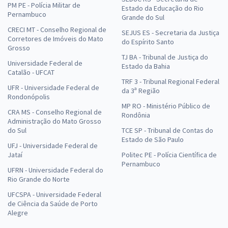
PM PE - Polícia Militar de
Estado da Educação do Rio
Pernambuco
Grande do Sul
CRECI MT - Conselho Regional de
SEJUS ES - Secretaria da Justiça
Corretores de Imóveis do Mato
do Espírito Santo
Grosso
TJ BA - Tribunal de Justiça do
Universidade Federal de
Estado da Bahia
Catalão - UFCAT
TRF 3 - Tribunal Regional Federal
UFR - Universidade Federal de
da 3ª Região
Rondonópolis
MP RO - Ministério Público de
CRA MS - Conselho Regional de
Rondônia
Administração do Mato Grosso
do Sul
TCE SP - Tribunal de Contas do
Estado de São Paulo
UFJ - Universidade Federal de
Jataí
Politec PE - Polícia Científica de
Pernambuco
UFRN - Universidade Federal do
Rio Grande do Norte
UFCSPA - Universidade Federal
de Ciência da Saúde de Porto
Alegre