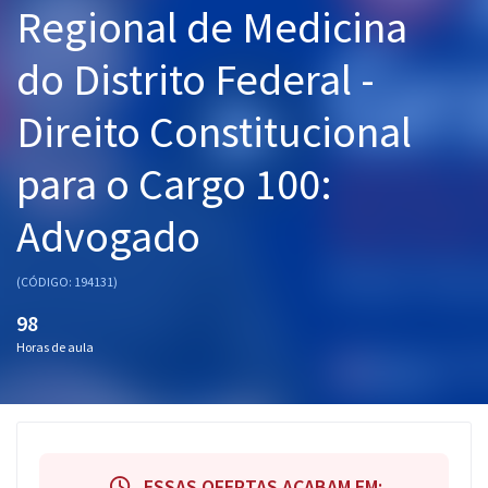
Regional de Medicina
Pós
do Distrito Federal -
Graduação
Direito Constitucional
OAB
para o Cargo 100:
Mentorias
Advogado
Questões grátis
Conteúdo gratuito
(CÓDIGO: 194131)
Blog
98
Horas de aula
Aprovados
Atendimento
ESSAS OFERTAS ACABAM EM: