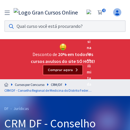
0
Assinatura Ilimitada 11
Acesso a todos os cursos. Teste grátis por 7 dias!
Assinatura OAB Até Passar
Acesso ilimitado a toda preparação para o Exame da
Desconto de
20% em todos os
Ordem, até você passar!
cursos avulsos do site SÓ HOJE!
Comprar agora
Residências Multiprofissionais
Preparação completa e intensiva para as principais
Cursos por Concurso
CRM/DF
residências em saúde do Brasil
CRM DF - Conselho Regional de Medicina do Distrito Federal - Direito Constitucional para o Cargo 100: Advogado
Concursos
DF - Jurídicas
Assinatura Ilimitada
CRM DF - Conselho
Cursos 20% OFF