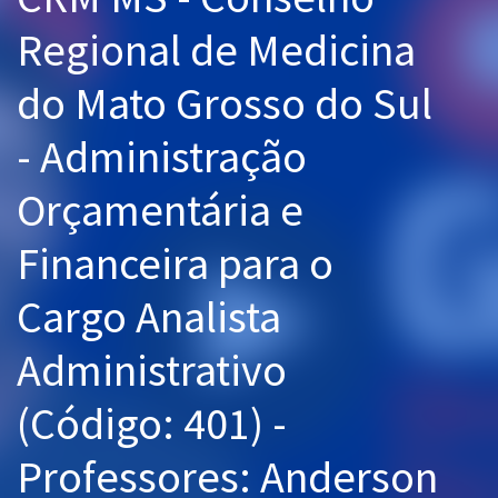
Pós
Regional de Medicina
Graduação
do Mato Grosso do Sul
OAB
- Administração
Mentorias
Orçamentária e
Questões grátis
Financeira para o
Conteúdo gratuito
Cargo Analista
Blog
Administrativo
Aprovados
(Código: 401) -
Atendimento
Professores: Anderson