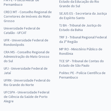
Estado da Educação do Rio
Pernambuco
Grande do Sul
CRECI MT - Conselho Regional de
SEJUS ES - Secretaria da Justiça
Corretores de Imóveis do Mato
do Espírito Santo
Grosso
TJ BA - Tribunal de Justiça do
Universidade Federal de
Estado da Bahia
Catalão - UFCAT
TRF 3 - Tribunal Regional Federal
UFR - Universidade Federal de
da 3ª Região
Rondonópolis
MP RO - Ministério Público de
CRA MS - Conselho Regional de
Rondônia
Administração do Mato Grosso
do Sul
TCE SP - Tribunal de Contas do
Estado de São Paulo
UFJ - Universidade Federal de
Jataí
Politec PE - Polícia Científica de
Pernambuco
UFRN - Universidade Federal do
Rio Grande do Norte
UFCSPA - Universidade Federal
de Ciência da Saúde de Porto
Alegre