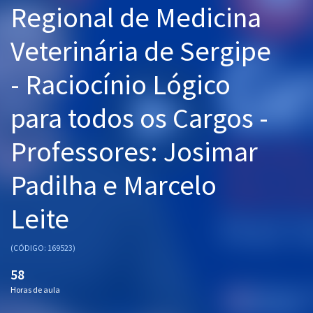
Regional de Medicina
Pós
Veterinária de Sergipe
Graduação
- Raciocínio Lógico
OAB
para todos os Cargos -
Mentorias
Professores: Josimar
Questões grátis
Conteúdo gratuito
Padilha e Marcelo
Blog
Leite
Aprovados
(CÓDIGO: 169523)
Atendimento
58
Horas de aula