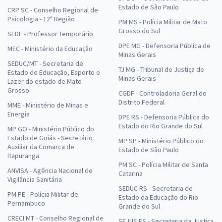
Estado de São Paulo
CRP SC - Conselho Regional de
Psicologia - 12ª Região
PM MS - Polícia Militar de Mato
Grosso do Sul
SEDF - Professor Temporário
DPE MG - Defensoria Pública de
MEC - Ministério da Educação
Minas Gerais
SEDUC/MT - Secretaria de
TJ MG - Tribunal de Justiça de
Estado de Educação, Esporte e
Minas Gerais
Lazer do estado de Mato
Grosso
CGDF - Controladoria Geral do
Distrito Federal
MME - Ministério de Minas e
Energia
DPE RS - Defensoria Pública do
Estado do Rio Grande do Sul
MP GO - Ministério Público do
Estado de Goiás - Secretário
MP SP - Ministério Público do
Auxiliar da Comarca de
Estado de São Paulo
Itapuranga
PM SC - Polícia Militar de Santa
ANVISA - Agência Nacional de
Catarina
Vigilância Sanitária
SEDUC RS - Secretaria de
PM PE - Polícia Militar de
Estado da Educação do Rio
Pernambuco
Grande do Sul
CRECI MT - Conselho Regional de
SEJUS ES - Secretaria da Justiça