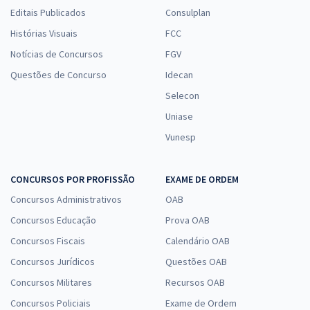
Editais Publicados
Consulplan
Histórias Visuais
FCC
Notícias de Concursos
FGV
Questões de Concurso
Idecan
Selecon
Uniase
Vunesp
CONCURSOS POR PROFISSÃO
EXAME DE ORDEM
Concursos Administrativos
OAB
Concursos Educação
Prova OAB
Concursos Fiscais
Calendário OAB
Concursos Jurídicos
Questões OAB
Concursos Militares
Recursos OAB
Concursos Policiais
Exame de Ordem