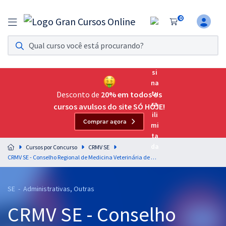
0
Assinatura Ilimitada 11
Acesso a todos os cursos. Teste grátis por 7 dias!
Assinatura OAB Até Passar
Acesso ilimitado a toda preparação para o Exame da
Desconto de
20% em todos os
Ordem, até você passar!
cursos avulsos do site SÓ HOJE!
Comprar agora
Residências Multiprofissionais
Preparação completa e intensiva para as principais
Cursos por Concurso
CRMV SE
residências em saúde do Brasil
CRMV SE - Conselho Regional de Medicina Veterinária de Sergipe - Raciocínio Lógico para todos os Cargos - Professores: Josimar Padilha e Marcelo Leite
Concursos
SE - Administrativas, Outras
Assinatura Ilimitada
CRMV SE - Conselho
Cursos 20% OFF