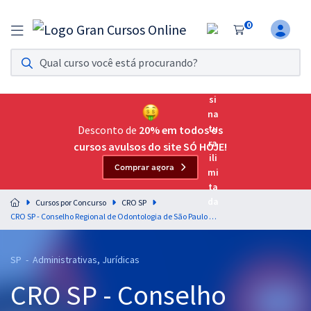
0
Assinatura Ilimitada 11
Acesso a todos os cursos. Teste grátis por 7 dias!
Assinatura OAB Até Passar
Acesso ilimitado a toda preparação para o Exame da
Desconto de
20% em todos os
Ordem, até você passar!
cursos avulsos do site SÓ HOJE!
Comprar agora
Residências Multiprofissionais
Preparação completa e intensiva para as principais
Cursos por Concurso
CRO SP
residências em saúde do Brasil
CRO SP - Conselho Regional de Odontologia de São Paulo - Língua Portuguesa para o Cargo de Advogado/Procurador Jurídico
Concursos
SP - Administrativas, Jurídicas
Assinatura Ilimitada
CRO SP - Conselho
Cursos 20% OFF