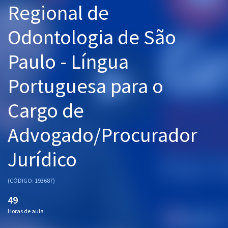
Regional de
Pós
Odontologia de São
Graduação
Paulo - Língua
OAB
Portuguesa para o
Mentorias
Cargo de
Questões grátis
Conteúdo gratuito
Advogado/Procurador
Blog
Jurídico
Aprovados
(CÓDIGO: 193687)
Atendimento
49
Horas de aula