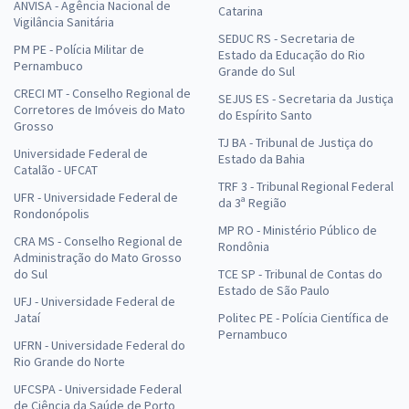
ANVISA - Agência Nacional de
Catarina
Vigilância Sanitária
SEDUC RS - Secretaria de
PM PE - Polícia Militar de
Estado da Educação do Rio
Pernambuco
Grande do Sul
CRECI MT - Conselho Regional de
SEJUS ES - Secretaria da Justiça
Corretores de Imóveis do Mato
do Espírito Santo
Grosso
TJ BA - Tribunal de Justiça do
Universidade Federal de
Estado da Bahia
Catalão - UFCAT
TRF 3 - Tribunal Regional Federal
UFR - Universidade Federal de
da 3ª Região
Rondonópolis
MP RO - Ministério Público de
CRA MS - Conselho Regional de
Rondônia
Administração do Mato Grosso
do Sul
TCE SP - Tribunal de Contas do
Estado de São Paulo
UFJ - Universidade Federal de
Jataí
Politec PE - Polícia Científica de
Pernambuco
UFRN - Universidade Federal do
Rio Grande do Norte
UFCSPA - Universidade Federal
de Ciência da Saúde de Porto