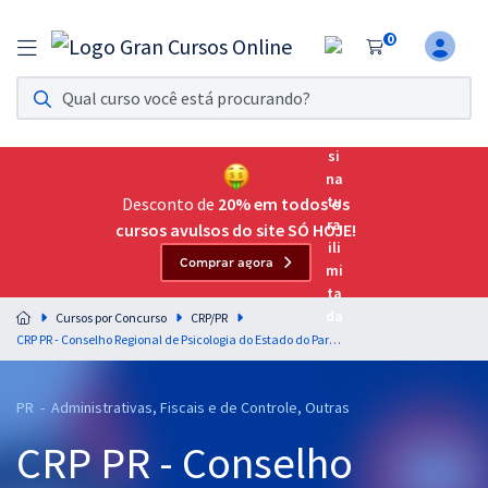
0
Assinatura Ilimitada 11
Acesso a todos os cursos. Teste grátis por 7 dias!
Assinatura OAB Até Passar
Acesso ilimitado a toda preparação para o Exame da
Desconto de
20% em todos os
Ordem, até você passar!
cursos avulsos do site SÓ HOJE!
Comprar agora
Residências Multiprofissionais
Preparação completa e intensiva para as principais
Cursos por Concurso
CRP/PR
residências em saúde do Brasil
CRP PR - Conselho Regional de Psicologia do Estado do Paraná - Raciocínio Lógico e Matemático para Todos os Cargos - Professor: André Arruda
Concursos
PR - Administrativas, Fiscais e de Controle, Outras
Assinatura Ilimitada
CRP PR - Conselho
Cursos 20% OFF