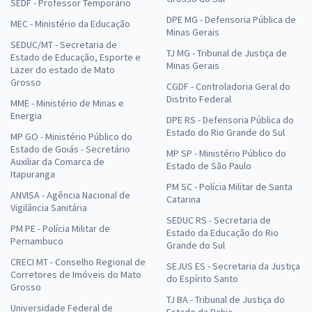
SEDF - Professor Temporário
DPE MG - Defensoria Pública de
MEC - Ministério da Educação
Minas Gerais
SEDUC/MT - Secretaria de
TJ MG - Tribunal de Justiça de
Estado de Educação, Esporte e
Minas Gerais
Lazer do estado de Mato
Grosso
CGDF - Controladoria Geral do
Distrito Federal
MME - Ministério de Minas e
Energia
DPE RS - Defensoria Pública do
Estado do Rio Grande do Sul
MP GO - Ministério Público do
Estado de Goiás - Secretário
MP SP - Ministério Público do
Auxiliar da Comarca de
Estado de São Paulo
Itapuranga
PM SC - Polícia Militar de Santa
ANVISA - Agência Nacional de
Catarina
Vigilância Sanitária
SEDUC RS - Secretaria de
PM PE - Polícia Militar de
Estado da Educação do Rio
Pernambuco
Grande do Sul
CRECI MT - Conselho Regional de
SEJUS ES - Secretaria da Justiça
Corretores de Imóveis do Mato
do Espírito Santo
Grosso
TJ BA - Tribunal de Justiça do
Universidade Federal de
Estado da Bahia