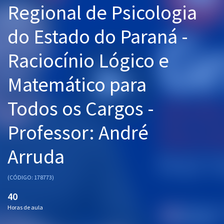
Regional de Psicologia
Pós
do Estado do Paraná -
Graduação
Raciocínio Lógico e
OAB
Matemático para
Mentorias
Todos os Cargos -
Questões grátis
Conteúdo gratuito
Professor: André
Blog
Arruda
Aprovados
(CÓDIGO: 178773)
Atendimento
40
Horas de aula