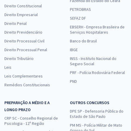
Fazenda do Estado do Ceará
Direito Constitucional
PETROBRAS
Direito Empresarial
SEFAZ DF
Direito Penal
EBSERH - Empresa Brasileira de
Direito Previdenciário
Serviços Hospitalares
Direito Processual Civil
Banco do Brasil
Direito Processual Penal
IBGE
Direito Tributário
INSS - Instituto Nacional do
Seguro Social
Leis
PRF - Polícia Rodoviária Federal
Leis Complementares
PND
Remédios Constitucionais
PREPARAÇÃO A MÉDIO E A
OUTROS CONCURSOS
LONGO PRAZO
DPE SP - Defensoria Pública do
Estado de São Paulo
CRP SC - Conselho Regional de
Psicologia - 12ª Região
PM MS - Polícia Militar de Mato
Grosso do Sul