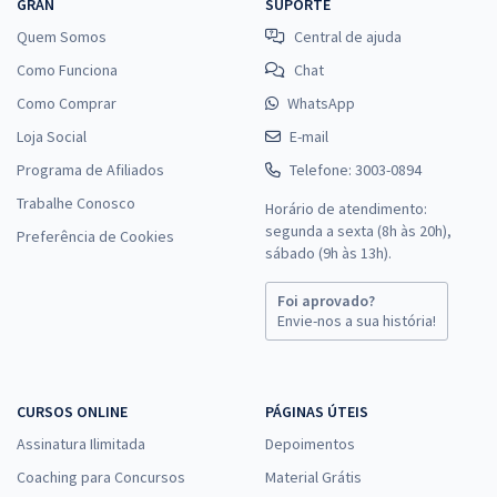
GRAN
SUPORTE
Quem Somos
Central de ajuda
Como Funciona
Chat
Como Comprar
WhatsApp
Loja Social
E-mail
Programa de Afiliados
Telefone: 3003-0894
Trabalhe Conosco
Horário de atendimento:
segunda a sexta (8h às 20h),
Preferência de Cookies
sábado (9h às 13h).
Foi aprovado?
Envie-nos a sua história!
CURSOS ONLINE
PÁGINAS ÚTEIS
Assinatura Ilimitada
Depoimentos
Coaching para Concursos
Material Grátis