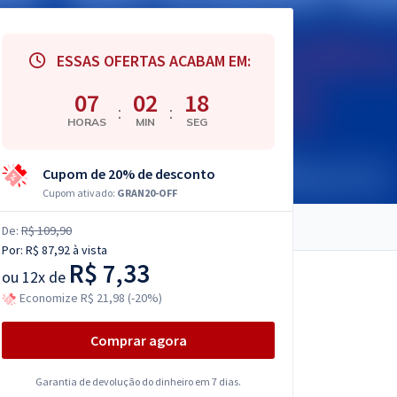
ESSAS OFERTAS ACABAM EM:
07
02
17
:
:
HORAS
MIN
SEG
Cupom de 20% de desconto
Cupom ativado:
GRAN20-OFF
De:
R$ 109,90
Por:
R$ 87,92
à vista
R$ 7,33
ou
12x de
Economize R$ 21,98 (-20%)
Comprar agora
Garantia de devolução do dinheiro em 7 dias.