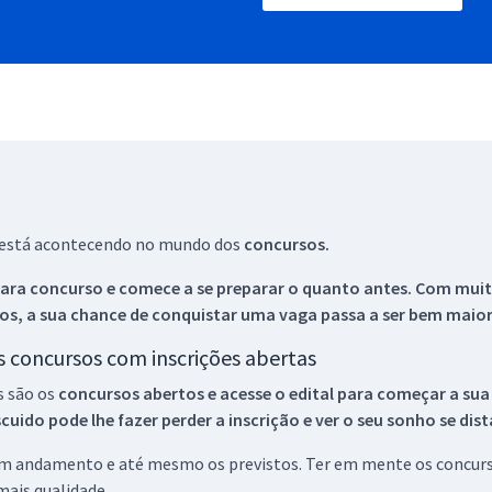
ue está acontecendo no mundo dos
concursos.
ara concurso e comece a se preparar o quanto antes. Com muita
os, a sua chance de conquistar uma vaga passa a ser bem maior
os concursos com inscrições abertas
s são os
concursos abertos e acesse o edital para começar a sua
ido pode lhe fazer perder a inscrição e ver o seu sonho se dis
 em andamento e até mesmo os previstos. Ter em mente os concurso
ais qualidade.