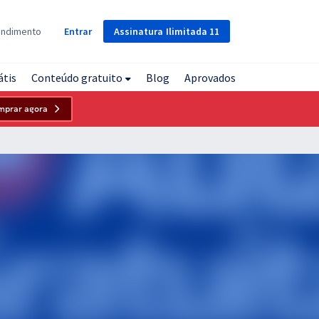
Assinatura
Ilimitada
11
endimento
Entrar
átis
Conteúdo gratuito
Blog
Aprovados
mprar agora