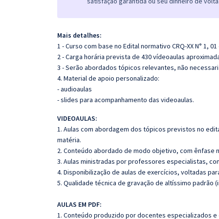
satisfação garantida ou seu dinheiro de volta
Mais detalhes:
1 - Curso com base no Edital normativo CRQ-XX N° 1, 01
2 - Carga horária prevista de 430 vídeoaulas aproxima
3 - Serão abordados tópicos relevantes, não necessari
4. Material de apoio personalizado:
- audioaulas
- slides para acompanhamento das videoaulas.
VIDEOAULAS:
1. Aulas com abordagem dos tópicos previstos no edita
matéria.
2. Conteúdo abordado de modo objetivo, com ênfase n
3. Aulas ministradas por professores especialistas, co
4. Disponibilização de aulas de exercícios, voltadas pa
5. Qualidade técnica de gravação de altíssimo padrão 
AULAS EM PDF:
1. Conteúdo produzido por docentes especializados e