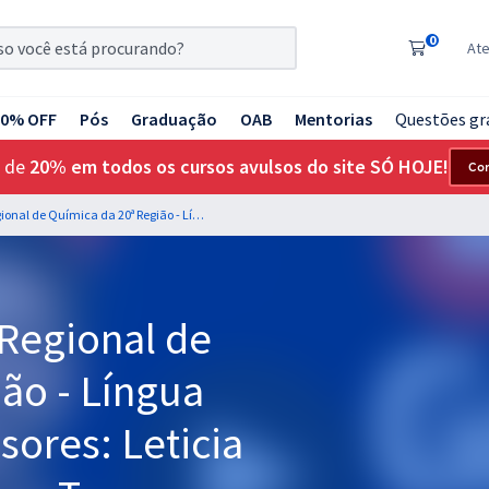
0
At
20% OFF
Pós
Graduação
OAB
Mentorias
Questões gr
 de
20% em todos os cursos avulsos do site SÓ HOJE!
Co
CRQ MS - Conselho Regional de Química da 20ª Região - Língua Portuguesa - Professores: Leticia Bastos, Lucas Lemos e Tereza Cavalcanti (Pós-edital)
Regional de
ão - Língua
sores: Leticia