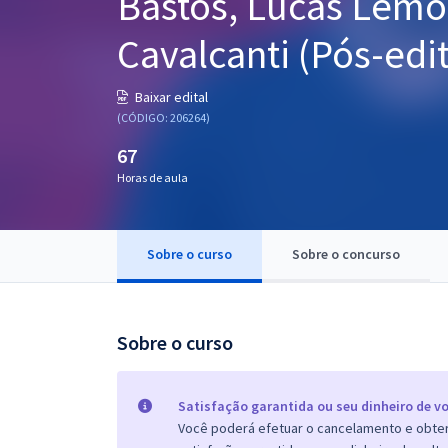
Bastos, Lucas Lemo
Pós
Cavalcanti (Pós-edit
Graduação
Baixar edital
OAB
(CÓDIGO: 206264)
67
Mentorias
Horas de aula
Questões grátis
Conteúdo gratuito
Sobre o curso
Sobre o concurso
Blog
Aprovados
Sobre o curso
Atendimento
Satisfação garantida ou seu dinheiro de vo
Você poderá efetuar o cancelamento e obter 