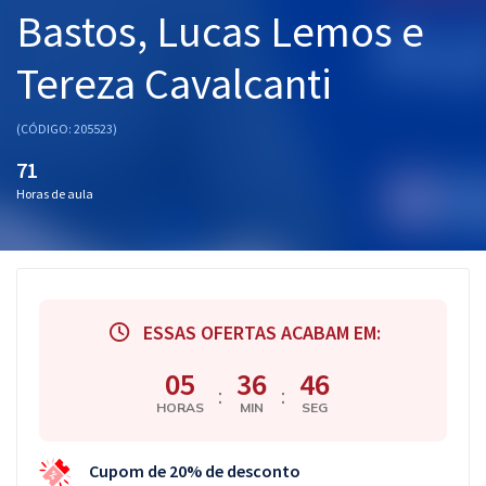
Bastos, Lucas Lemos e
Tereza Cavalcanti
(CÓDIGO: 205523)
71
Horas de aula
ESSAS OFERTAS ACABAM EM:
05
36
45
:
:
HORAS
MIN
SEG
Cupom de 20% de desconto