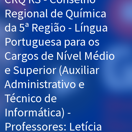
Pós
Regional de Química
Graduação
da 5ª Região - Língua
OAB
Portuguesa para os
Mentorias
Cargos de Nível Médio
Questões grátis
e Superior (Auxiliar
Conteúdo gratuito
Administrativo e
Blog
Técnico de
Aprovados
Informática) -
Atendimento
Professores: Letícia