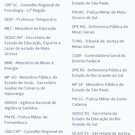
Estado de São Paulo
CRP SC - Conselho Regional de
Psicologia - 12ª Região
PM MS - Polícia Militar de Mato
Grosso do Sul
SEDF - Professor Temporário
DPE MG - Defensoria Pública de
MEC - Ministério da Educação
Minas Gerais
SEDUC/MT - Secretaria de
TJ MG - Tribunal de Justiça de
Estado de Educação, Esporte e
Minas Gerais
Lazer do estado de Mato
Grosso
CGDF - Controladoria Geral do
Distrito Federal
MME - Ministério de Minas e
Energia
DPE RS - Defensoria Pública do
Estado do Rio Grande do Sul
MP GO - Ministério Público do
Estado de Goiás - Secretário
MP SP - Ministério Público do
Auxiliar da Comarca de
Estado de São Paulo
Itapuranga
PM SC - Polícia Militar de Santa
ANVISA - Agência Nacional de
Catarina
Vigilância Sanitária
SEDUC RS - Secretaria de
PM PE - Polícia Militar de
Estado da Educação do Rio
Pernambuco
Grande do Sul
CRECI MT - Conselho Regional de
SEJUS ES - Secretaria da Justiça