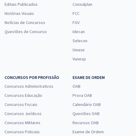
Editais Publicados
Consulplan
Histórias Visuais
FCC
Notícias de Concursos
FGV
Questões de Concurso
Idecan
Selecon
Uniase
Vunesp
CONCURSOS POR PROFISSÃO
EXAME DE ORDEM
Concursos Administrativos
OAB
Concursos Educação
Prova OAB
Concursos Fiscais
Calendário OAB
Concursos Jurídicos
Questões OAB
Concursos Militares
Recursos OAB
Concursos Policiais
Exame de Ordem