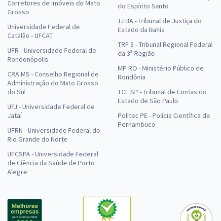
Corretores de Imóveis do Mato
do Espírito Santo
Grosso
TJ BA - Tribunal de Justiça do
Universidade Federal de
Estado da Bahia
Catalão - UFCAT
TRF 3 - Tribunal Regional Federal
UFR - Universidade Federal de
da 3ª Região
Rondonópolis
MP RO - Ministério Público de
CRA MS - Conselho Regional de
Rondônia
Administração do Mato Grosso
do Sul
TCE SP - Tribunal de Contas do
Estado de São Paulo
UFJ - Universidade Federal de
Jataí
Politec PE - Polícia Científica de
Pernambuco
UFRN - Universidade Federal do
Rio Grande do Norte
UFCSPA - Universidade Federal
de Ciência da Saúde de Porto
Alegre