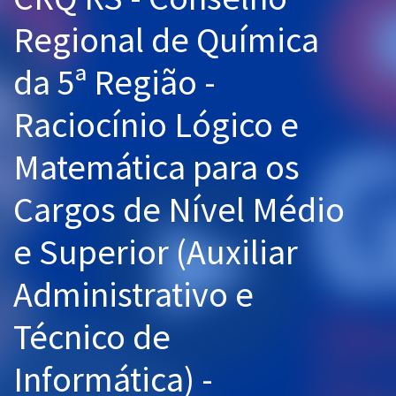
Pós
Regional de Química
Graduação
da 5ª Região -
OAB
Raciocínio Lógico e
Mentorias
Matemática para os
Questões grátis
Cargos de Nível Médio
Conteúdo gratuito
e Superior (Auxiliar
Blog
Administrativo e
Aprovados
Técnico de
Atendimento
Informática) -