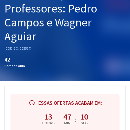
Professores: Pedro
Campos e Wagner
Aguiar
(CÓDIGO: 205524)
42
Horas de aula
ESSAS OFERTAS ACABAM EM:
13
47
09
:
:
HORAS
MIN
SEG