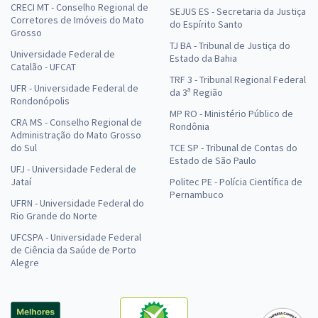
CRECI MT - Conselho Regional de
SEJUS ES - Secretaria da Justiça
Corretores de Imóveis do Mato
do Espírito Santo
Grosso
TJ BA - Tribunal de Justiça do
Universidade Federal de
Estado da Bahia
Catalão - UFCAT
TRF 3 - Tribunal Regional Federal
UFR - Universidade Federal de
da 3ª Região
Rondonópolis
MP RO - Ministério Público de
CRA MS - Conselho Regional de
Rondônia
Administração do Mato Grosso
do Sul
TCE SP - Tribunal de Contas do
Estado de São Paulo
UFJ - Universidade Federal de
Jataí
Politec PE - Polícia Científica de
Pernambuco
UFRN - Universidade Federal do
Rio Grande do Norte
UFCSPA - Universidade Federal
de Ciência da Saúde de Porto
Alegre