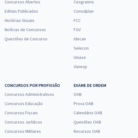
Concursos Abertos
Cesgranrio
Editais Publicados
Consulplan
Histórias Visuais
FCC
Notícias de Concursos
FGV
Questões de Concurso
Idecan
Selecon
Uniase
Vunesp
CONCURSOS POR PROFISSÃO
EXAME DE ORDEM
Concursos Administrativos
OAB
Concursos Educação
Prova OAB
Concursos Fiscais
Calendário OAB
Concursos Jurídicos
Questões OAB
Concursos Militares
Recursos OAB