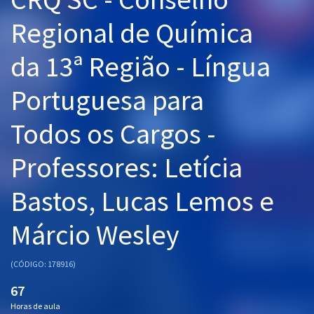
Pós
Regional de Química
Graduação
da 13ª Região - Língua
OAB
Portuguesa para
Mentorias
Todos os Cargos -
Questões grátis
Professores: Letícia
Conteúdo gratuito
Bastos, Lucas Lemos e
Blog
Márcio Wesley
Aprovados
(CÓDIGO: 178916)
Atendimento
67
Horas de aula