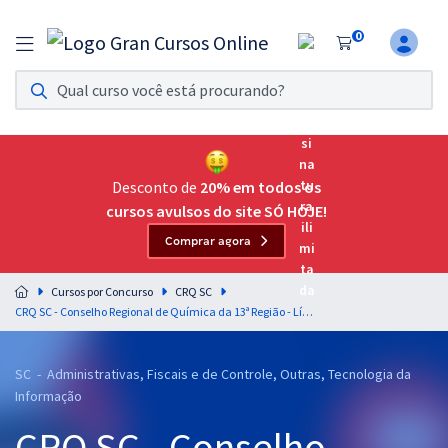
0
Assinatura Ilimitada 11
Acesso a todos os cursos. Teste grátis por 7 dias!
Assinatura OAB Até Passar
Acesso ilimitado a toda preparação para o Exame da
Desconto de
20% em todos os
Ordem, até você passar!
cursos avulsos do site SÓ HOJE!
Comprar agora
Residências Multiprofissionais
Preparação completa e intensiva para as principais
Cursos por Concurso
CRQ SC
residências em saúde do Brasil
CRQ SC - Conselho Regional de Química da 13ª Região - Língua Portuguesa para Todos os Cargos - Professores: Letícia Bastos, Lucas Lemos e Márcio Wesley
Concursos
SC - Administrativas, Fiscais e de Controle, Outras, Tecnologia da
Assinatura Ilimitada
Informação
Cursos 20% OFF
CRQ SC - Conselho