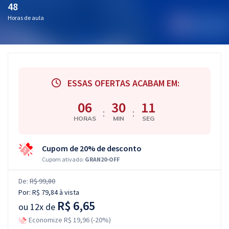
48
Horas de aula
ESSAS OFERTAS ACABAM EM:
06
30
10
:
:
HORAS
MIN
SEG
Cupom de 20% de desconto
Cupom ativado:
GRAN20-OFF
De:
R$ 99,80
Por:
R$ 79,84
à vista
R$ 6,65
ou
12x de
Economize R$ 19,96 (-20%)