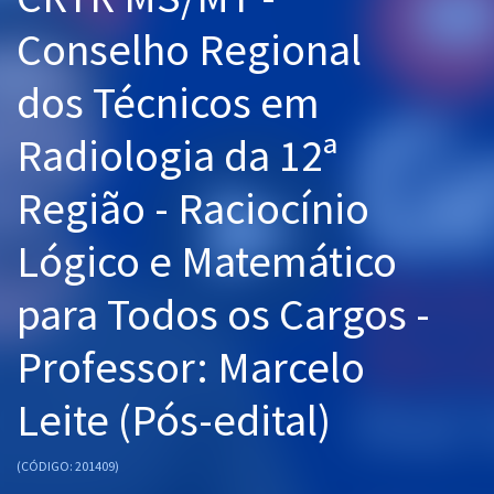
Pós
Conselho Regional
Graduação
dos Técnicos em
OAB
Radiologia da 12ª
Mentorias
Região - Raciocínio
Questões grátis
Lógico e Matemático
Conteúdo gratuito
para Todos os Cargos -
Blog
Professor: Marcelo
Aprovados
Leite (Pós-edital)
Atendimento
(CÓDIGO: 201409)